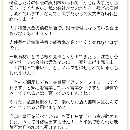
倒産した時の保証の説明求められて「うちは大手だから
安心してください。私の会社がつぶれたら、殆どの石屋
は潰れています」なんて、大手だからで大丈夫な時代は
終わりました。
大手程借入金の債務超過で、銀行管理になっている会社
も少なくありません！
人件費や店舗維持費で経費率が高くて安く売れないはず
です。
一般石材店と同じ様な見積もりが出てきたら、注意が必
要です。その会社は営業マンに、「売り上げ！売り上
げ！銭持って来い！」と、ノルマを課せられているかも
しれません！
「当社が倒産しても、会員店でアフターフォローしてく
れます」と安心を営業していり営業がいますが、無償で
やってくれるとは、言っていませんよね！
やりたい放題反則をして、潰れたお店の無料保証なんて
やってくれると思いますか？
店頭に墓石を並べているにも関わらず「担当者が辞めま
した。うちでは修理出来ません！」と平気で断られた老
舗石材店の相談も受けました。