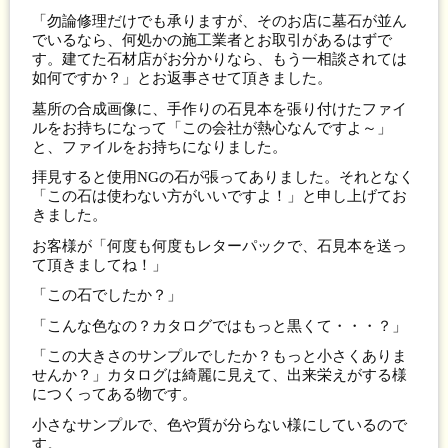
「勿論修理だけでも承りますが、そのお店に墓石が並ん
でいるなら、何処かの施工業者とお取引があるはずで
す。建てた石材店がお分かりなら、もう一相談されては
如何ですか？」とお返事させて頂きました。
墓所の合成画像に、手作りの石見本を張り付けたファイ
ルをお持ちになって「この会社が熱心なんですよ～」
と、ファイルをお持ちになりました。
拝見すると使用NGの石が張ってありました。それとなく
「この石は使わない方がいいですよ！」と申し上げてお
きました。
お客様が「何度も何度もレターパックで、石見本を送っ
て頂きましてね！」
「この石でしたか？」
「こんな色なの？カタログではもっと黒くて・・・？」
「この大きさのサンプルでしたか？もっと小さくありま
せんか？」カタログは綺麗に見えて、出来栄えがする様
につくってある物です。
小さなサンプルで、色や質が分らない様にしているので
す。