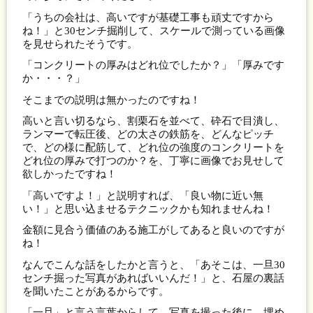
「うちの会社は、高いですが基礎工事も頑丈ですから
ね！」と30センチ掘削して、スケールで測っている画像
を見せられたそうです。
「コンクリートの厚みはどれ位でしたか？」「厚みです
か・・・？」
そこまでの説明は無かったのですね！
高いと言い切るなら、割栗石を並べて、砕石で目潰し、
ランマーで転圧後、どの太さの鉄筋を、どんなピッチ
で、どの様に配筋して、どれ位の強度のコンクリートを
どれ位の厚みで打つのか？を、丁寧に画像でお見せして
欲しかったですね！
「高いですよ！」と説明すれば、「良い物に近い無
い！」と思い込ませるテクニックかも知れませんね！
金額に見合う価値のある施工がしてあると良いのですが
ね！
なんでこんな話をしたかと言うと、「あそこは、一旦30
センチ掘った写真があればいいんだ！」と、石屋の裏話
を聞いたことがあるからです。
「一旦」と言う言葉からして、写真を撮った後に、埋め