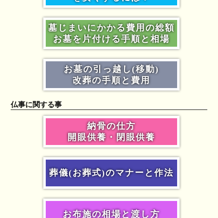
墓じまいにかかる費用の総額
お墓を片付ける手順と相場
お墓の引っ越し(移動)
改葬の手順と費用
仏事に関する事
納骨の仕方
開眼供養・閉眼供養
葬儀(お葬式)のマナーと作法
お布施の相場と渡し方