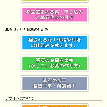
都立霊園の募集・申し込み
と墓石代金の目安
墓石づくりと価格の仕組み
騙されるな！価格や相場
の仕組みを教えます。
墓石の金額を比較
(かしこいお墓の作り方)
墓石の加工
基礎工事・耐震施工
デザインについて