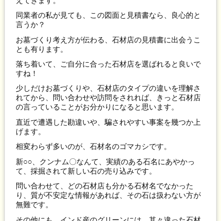
えてきます。
同業者の私が見ても、この図面と見積書なら、良心的と
言うか？
お墓づくり考え方が伝わる、石材店の見積書に出会うこ
とも有ります。
落ち着いて、ご自分に合った石材店を選ばれると良いで
すね！
少しだけお墓づくりや、石材店のタイプの違いを理解さ
れてから、問い合わせや訪問をされれば、きっと石材店
の言っていることがお分かりになると思います。
直近で遭遇した勘違いや、騙されやすい事案を幾つか上
げます。
相変わらず多いのが、石材名のゴマカシです。
新○○、クンナム〇なんて、実績のある石名にあやかっ
て、採掘されて新しい石の売り込みです。
問い合わせて、どの石材店も分かる石材名でなかった
り、質が不安定な情報があれば、その石は扱わない方が
無難です。
その他にも、インド産のグリーンには、其々違った石材