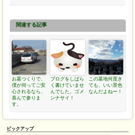
すか？オシャレです
材店のご紹介は・・？ »
関連する記事
が・・・？
お墓つくりで、
ブログをしばら
この墓地何度き
僕が伺ってご安
く書けていませ
ても、いい景色
心されるなら、
んでした。ゴメ
なんだよねー！
喜んで参りま
ンナサイ！
す。
ピックアップ