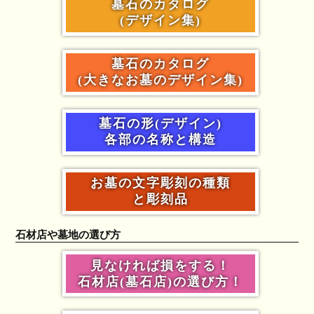
墓石のカタログ
(デザイン集)
墓石のカタログ
(大きなお墓のデザイン集)
墓石の形(デザイン)
各部の名称と構造
お墓の文字彫刻の種類
と彫刻品
石材店や墓地の選び方
見なければ損をする！
石材店(墓石店)の選び方！