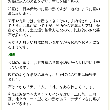
お墓は故人の冥福を祈り、幸せを願うもの。
和墓は、日本伝統のお墓の形ですが、地域によりお墓の
形は違います。
関東や九州では、骨壺も大きくそのまま納骨されますの
で大きなお墓が多いですが、関西から東海エリアは、骨
壺から出して土に還す納骨方法なので、比較的小さな墓
石が多いです。
みなさん故人や故郷に想いを馳ながらお墓をお考えにな
るようです。
和型
和型のお墓は、お釈迦様の遺骨を納めた仏舎利塔に由来
しています。
現在のような形態の墓石は、江戸時代の中期以降登場し
ました。
石は上から「天」「人」「地」をあらわしています。
和墓は近隣でも大きくデザインが違い、二段墓、三段
墓、地上カロート型などの形があり、デザインをお選び
いただきます。