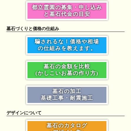
都立霊園の募集・申し込み
と墓石代金の目安
墓石づくりと価格の仕組み
騙されるな！価格や相場
の仕組みを教えます。
墓石の金額を比較
(かしこいお墓の作り方)
墓石の加工
基礎工事・耐震施工
デザインについて
墓石のカタログ