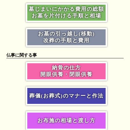
墓じまいにかかる費用の総額
お墓を片付ける手順と相場
お墓の引っ越し(移動)
改葬の手順と費用
仏事に関する事
納骨の仕方
開眼供養・閉眼供養
葬儀(お葬式)のマナーと作法
お布施の相場と渡し方