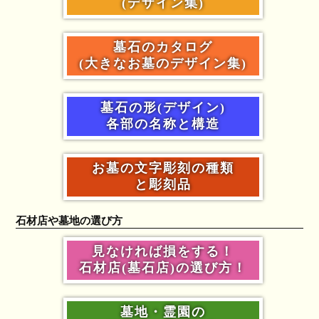
(デザイン集)
墓石のカタログ
(大きなお墓のデザイン集)
墓石の形(デザイン)
各部の名称と構造
お墓の文字彫刻の種類
と彫刻品
石材店や墓地の選び方
見なければ損をする！
石材店(墓石店)の選び方！
墓地・霊園の