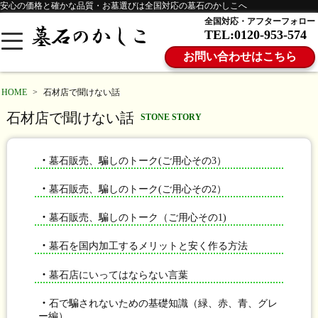
安心の価格と確かな品質・お墓選びは全国対応の墓石のかしこへ
全国対応・アフターフォロー
TEL:0120-953-574
お問い合わせはこちら
HOME
>
石材店で聞けない話
石材店で聞けない話
STONE STORY
・
墓石販売、騙しのトーク(ご用心その3）
・
墓石販売、騙しのトーク(ご用心その2）
・
墓石販売、騙しのトーク（ご用心その1)
・
墓石を国内加工するメリットと安く作る方法
・
墓石店にいってはならない言葉
・
石で騙されないための基礎知識（緑、赤、青、グレ
ー編）