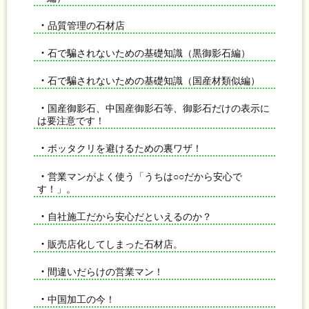
・
品質管理の石材店
・
石で騙されないための基礎知識（黒御影石編）
・
石で騙されないための基礎知識（国産材類似編）
・
国産御影石、中国産御影石等、御影石だけの表示に
は要注意です！
・
ボッタクリを避けるための裏ワザ！
・
営業マンがよく使う「うちは○○だから安心で
す！」。
・
自社施工だから安心だといえるのか？
・
販売店化してしまった石材店。
・
間違いだらけの営業マン！
・
中国加工の今！