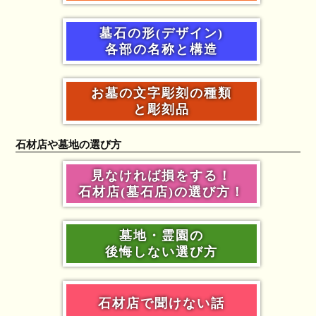
墓石の形(デザイン)
各部の名称と構造
お墓の文字彫刻の種類
と彫刻品
石材店や墓地の選び方
見なければ損をする！
石材店(墓石店)の選び方！
墓地・霊園の
後悔しない選び方
石材店で聞けない話