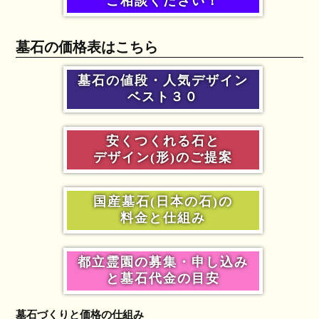
ご相談ください！
墓石の価格表はこちら
墓石の値段・人気デザイン
ベスト３０
安くつくれる石と
デザイン(形)のご提案
国産墓石(日本の石)の
料金と仕組み
都立霊園の募集・申し込み
と墓石代金の目安
墓石づくりと価格の仕組み