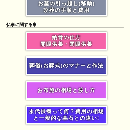
お墓の引っ越し(移動)
改葬の手順と費用
仏事に関する事
納骨の仕方
開眼供養・閉眼供養
葬儀(お葬式)のマナーと作法
お布施の相場と渡し方
永代供養って何？費用の相場
と一般的な墓石との違い!