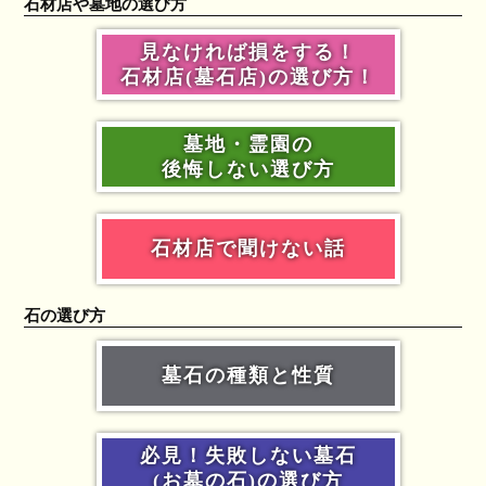
石材店や墓地の選び方
見なければ損をする！
石材店(墓石店)の選び方！
墓地・霊園の
後悔しない選び方
石材店で聞けない話
石の選び方
墓石の種類と性質
必見！失敗しない墓石
(お墓の石)の選び方