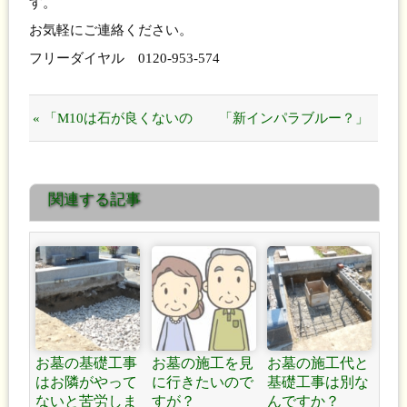
す。
お気軽にご連絡ください。
フリーダイヤル 0120-953-574
« 「M10は石が良くないの
「新インパラブルー？」
ですか？」「エッ？そんな
「新654？」 »
関連する記事
事は無いですよ！」
お墓の基礎工事
お墓の施工を見
お墓の施工代と
はお隣がやって
に行きたいので
基礎工事は別な
ないと苦労しま
すが？
んですか？