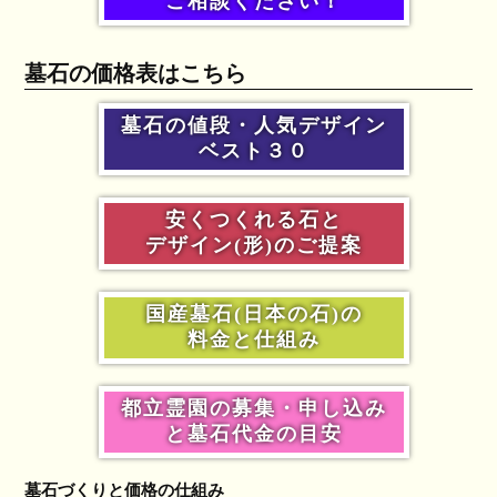
ご相談ください！
墓石の価格表はこちら
墓石の値段・人気デザイン
ベスト３０
安くつくれる石と
デザイン(形)のご提案
国産墓石(日本の石)の
料金と仕組み
都立霊園の募集・申し込み
と墓石代金の目安
墓石づくりと価格の仕組み