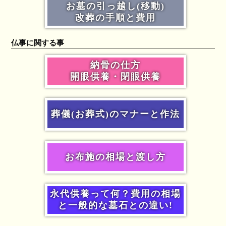
お墓の引っ越し(移動)
改葬の手順と費用
仏事に関する事
納骨の仕方
開眼供養・閉眼供養
葬儀(お葬式)のマナーと作法
お布施の相場と渡し方
永代供養って何？費用の相場
と一般的な墓石との違い!