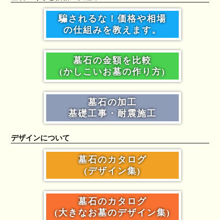
騙されるな！価格や相場
の仕組みを教えます。
墓石の金額を比較
(かしこいお墓の作り方)
墓石の加工
基礎工事・耐震施工
デザインについて
墓石のカタログ
(デザイン集)
墓石のカタログ
(大きなお墓のデザイン集)