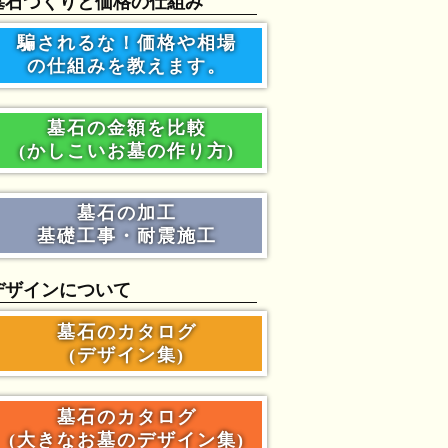
墓石づくりと価格の仕組み
騙されるな！価格や相場
の仕組みを教えます。
墓石の金額を比較
(かしこいお墓の作り方)
墓石の加工
基礎工事・耐震施工
デザインについて
墓石のカタログ
(デザイン集)
墓石のカタログ
(大きなお墓のデザイン集)