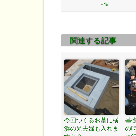
« 悟
関連する記事
今回つくるお墓に横
基
浜の兄夫婦も入れま
の