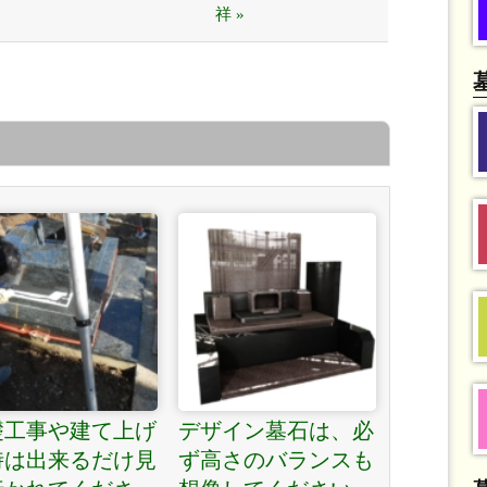
祥 »
礎工事や建て上げ
デザイン墓石は、必
時は出来るだけ見
ず高さのバランスも