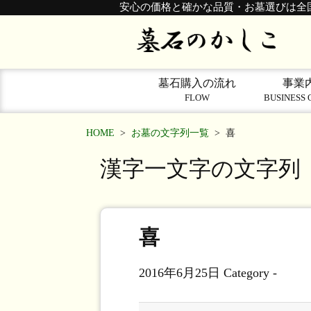
安心の価格と確かな品質・お墓選びは全
墓石購入の流れ
事業
FLOW
BUSINESS 
HOME
>
お墓の文字列一覧
>
喜
漢字一文字の文字列
喜
2016年6月25日
Category -