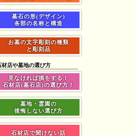
墓石の形(デザイン)
各部の名称と構造
お墓の文字彫刻の種類
と彫刻品
石材店や墓地の選び方
見なければ損をする！
石材店(墓石店)の選び方！
墓地・霊園の
後悔しない選び方
石材店で聞けない話