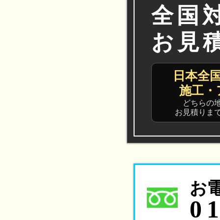
全国
お見
日本全
施工・
どちらの
お見積りま
お
0