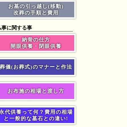
お墓の引っ越し(移動)
改葬の手順と費用
仏事に関する事
納骨の仕方
開眼供養・閉眼供養
葬儀(お葬式)のマナーと作法
お布施の相場と渡し方
永代供養って何？費用の相場
と一般的な墓石との違い!