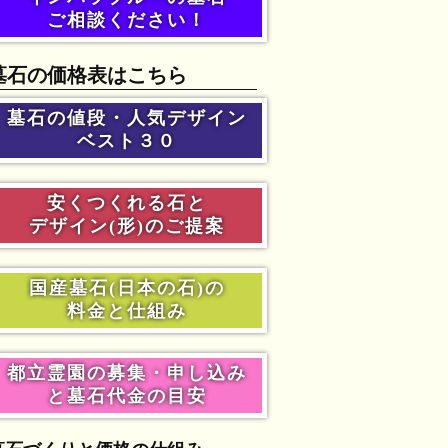
ご相談ください！
墓石の価格表はこちら
墓石の値段・人気デザイン
ベスト３０
安くつくれる石と
デザイン(形)のご提案
国産墓石(日本の石)の
料金と仕組み
都立霊園の募集・申し込み
と墓石代金の目安