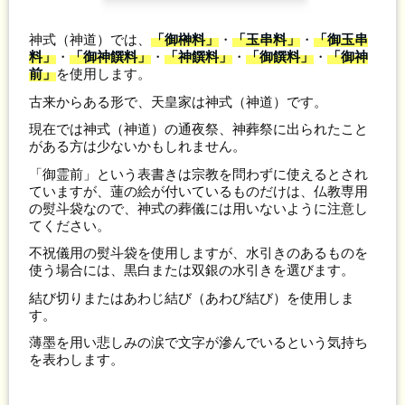
神式（神道）では、
「御榊料」
・
「玉串料」
・
「御玉串
料」
・
「御神饌料」
・
「神饌料」
・
「御饌料」
・
「御神
前」
を使用します。
古来からある形で、天皇家は神式（神道）です。
現在では神式（神道）の通夜祭、神葬祭に出られたこと
がある方は少ないかもしれません。
「御霊前」という表書きは宗教を問わずに使えるとされ
ていますが、蓮の絵が付いているものだけは、仏教専用
の熨斗袋なので、神式の葬儀には用いないように注意し
てください。
不祝儀用の熨斗袋を使用しますが、水引きのあるものを
使う場合には、黒白または双銀の水引きを選びます。
結び切りまたはあわじ結び（あわび結び）を使用しま
す。
薄墨を用い悲しみの涙で文字が滲んでいるという気持ち
を表わします。