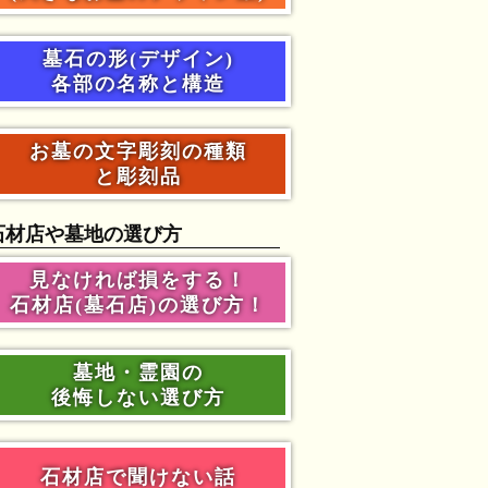
墓石の形(デザイン)
各部の名称と構造
お墓の文字彫刻の種類
と彫刻品
石材店や墓地の選び方
見なければ損をする！
石材店(墓石店)の選び方！
墓地・霊園の
後悔しない選び方
石材店で聞けない話