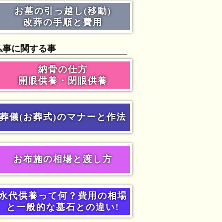
お墓の引っ越し(移動)
改葬の手順と費用
仏事に関する事
納骨の仕方
開眼供養・閉眼供養
葬儀(お葬式)のマナーと作法
お布施の相場と渡し方
永代供養って何？費用の相場
と一般的な墓石との違い!