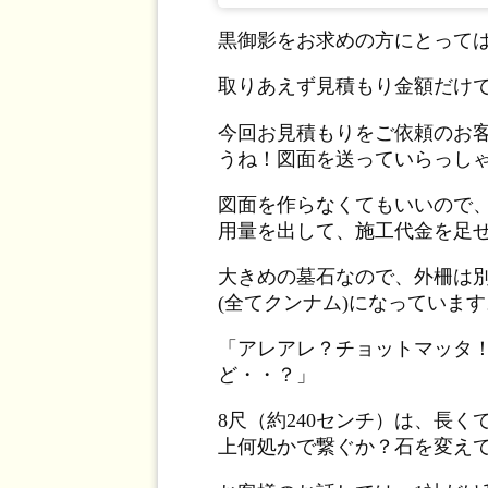
黒御影をお求めの方にとって
取りあえず見積もり金額だけ
今回お見積もりをご依頼のお
うね！図面を送っていらっし
図面を作らなくてもいいので
用量を出して、施工代金を足
大きめの墓石なので、外柵は
(全てクンナム)になっています
「アレアレ？チョットマッタ
ど・・？」
8尺（約240センチ）は、長
上何処かで繋ぐか？石を変え