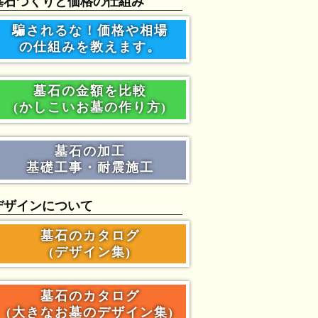
墓石づくりと価格の仕組み
騙されるな！価格や相場
の仕組みを教えます。
墓石の金額を比較
(かしこいお墓の作り方)
墓石の加工
基礎工事・耐震施工
デザインについて
墓石のカタログ
(デザイン集)
墓石のカタログ
(大きなお墓のデザイン集)