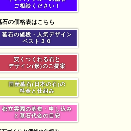
ご相談ください！
墓石の価格表はこちら
墓石の値段・人気デザイン
ベスト３０
安くつくれる石と
デザイン(形)のご提案
国産墓石(日本の石)の
料金と仕組み
都立霊園の募集・申し込み
と墓石代金の目安