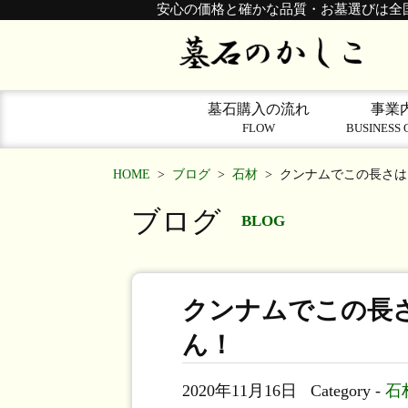
安心の価格と確かな品質・お墓選びは全
墓石購入の流れ
事業
FLOW
BUSINESS 
HOME
>
ブログ
>
石材
>
クンナムでこの長さは
ブログ
BLOG
クンナムでこの長
ん！
2020年11月16日
Category -
石