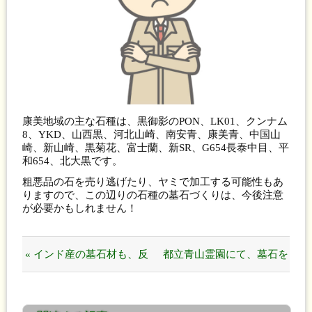
康美地域の主な石種は、黒御影のPON、LK01、クンナム
8、YKD、山西黒、河北山崎、南安青、康美青、中国山
崎、新山崎、黒菊花、富士蘭、新SR、G654長泰中目、平
和654、北大黒です。
粗悪品の石を売り逃げたり、ヤミで加工する可能性もあ
りますので、この辺りの石種の墓石づくりは、今後注意
が必要かもしれません！
« インド産の墓石材も、反
都立青山霊園にて、墓石を
則だらけになりました！
おつくりいたしました。 »