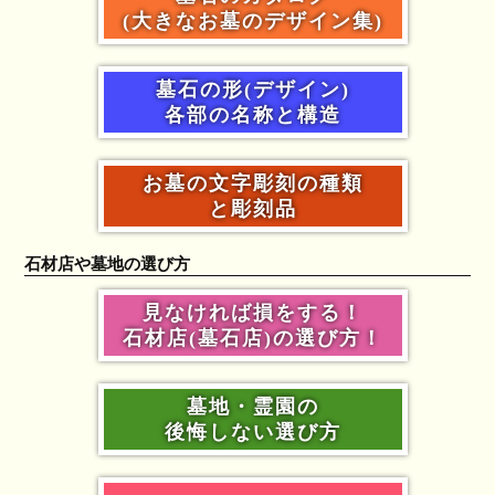
(大きなお墓のデザイン集)
墓石の形(デザイン)
各部の名称と構造
お墓の文字彫刻の種類
と彫刻品
石材店や墓地の選び方
見なければ損をする！
石材店(墓石店)の選び方！
墓地・霊園の
後悔しない選び方