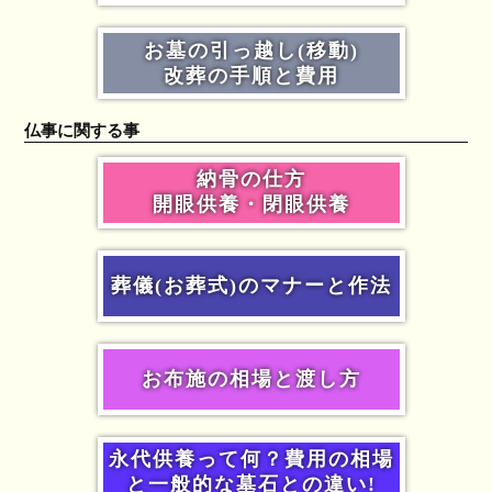
お墓の引っ越し(移動)
改葬の手順と費用
仏事に関する事
納骨の仕方
開眼供養・閉眼供養
葬儀(お葬式)のマナーと作法
お布施の相場と渡し方
永代供養って何？費用の相場
と一般的な墓石との違い!