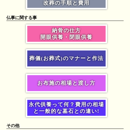
改葬の手順と費用
仏事に関する事
納骨の仕方
開眼供養・閉眼供養
葬儀(お葬式)のマナーと作法
お布施の相場と渡し方
永代供養って何？費用の相場
と一般的な墓石との違い!
その他