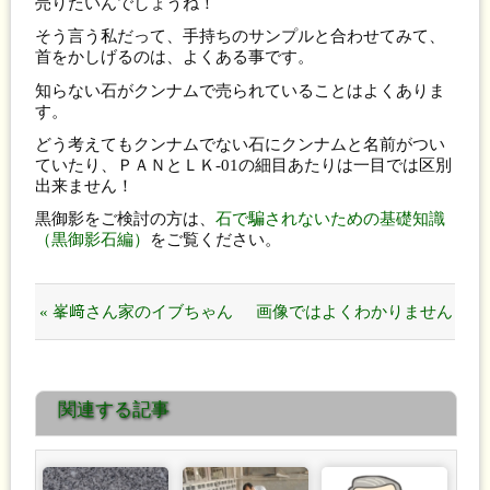
売りたいんでしょうね！
そう言う私だって、手持ちのサンプルと合わせてみて、
首をかしげるのは、よくある事です。
知らない石がクンナムで売られていることはよくありま
す。
どう考えてもクンナムでない石にクンナムと名前がつい
ていたり、ＰＡＮとＬＫ-01の細目あたりは一目では区別
出来ません！
黒御影をご検討の方は、
石で騙されないための基礎知識
（黒御影石編）
をご覧ください。
« 峯﨑さん家のイブちゃん
画像ではよくわかりません
です。
が,外柵ですかね？白いナデ
関連する記事
の事ですか？ »