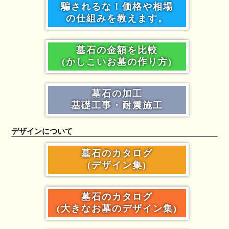
騙されるな！価格や相場
の仕組みを教えます。
墓石の金額を比較
(かしこいお墓の作り方)
墓石の加工
基礎工事・耐震施工
デザインについて
墓石のカタログ
(デザイン集)
墓石のカタログ
(大きなお墓のデザイン集)