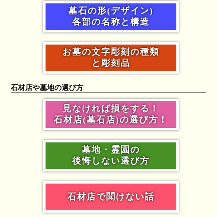
墓石の形(デザイン)
各部の名称と構造
お墓の文字彫刻の種類
と彫刻品
石材店や墓地の選び方
見なければ損をする！
石材店(墓石店)の選び方！
墓地・霊園の
後悔しない選び方
石材店で聞けない話