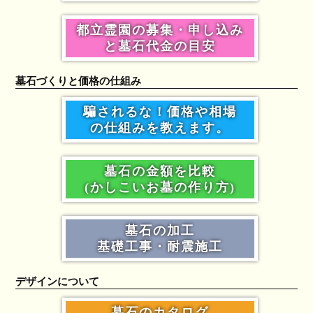
都立霊園の募集・申し込み
と墓石代金の目安
墓石づくりと価格の仕組み
騙されるな！価格や相場
の仕組みを教えます。
墓石の金額を比較
(かしこいお墓の作り方)
墓石の加工
基礎工事・耐震施工
デザインについて
墓石のカタログ