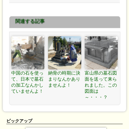
は！
お墓をつくるには。 »
関連する記事
中国の石を使っ
納骨の時期に決
富山県の墓石図
て、日本で墓石
まりなんかあり
面を送って来ら
の加工なんかし
ませんよ！
れました。この
ていませんよ！
図面は
～・・・？
ピックアップ