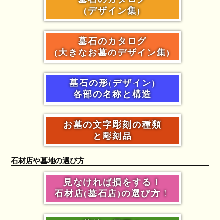
(デザイン集)
墓石のカタログ
(大きなお墓のデザイン集)
墓石の形(デザイン)
各部の名称と構造
お墓の文字彫刻の種類
と彫刻品
石材店や墓地の選び方
見なければ損をする！
石材店(墓石店)の選び方！