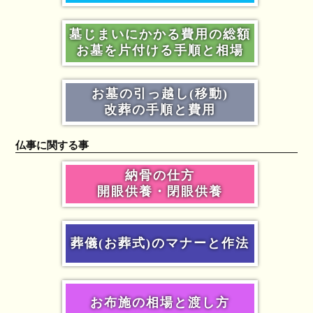
墓じまいにかかる費用の総額
お墓を片付ける手順と相場
お墓の引っ越し(移動)
改葬の手順と費用
仏事に関する事
納骨の仕方
開眼供養・閉眼供養
葬儀(お葬式)のマナーと作法
お布施の相場と渡し方