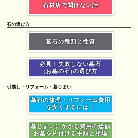
石材店で聞けない話
石の選び方
墓石の種類と性質
必見！失敗しない墓石
(お墓の石)の選び方
引越し・リフォーム・墓じまい
墓石の修理・リフォーム費用
を安くするには！
墓じまいにかかる費用の総額
お墓を片付ける手順と相場