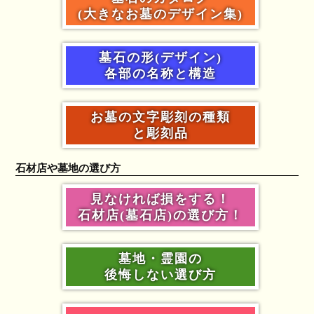
(大きなお墓のデザイン集)
墓石の形(デザイン)
各部の名称と構造
お墓の文字彫刻の種類
と彫刻品
石材店や墓地の選び方
見なければ損をする！
石材店(墓石店)の選び方！
墓地・霊園の
後悔しない選び方