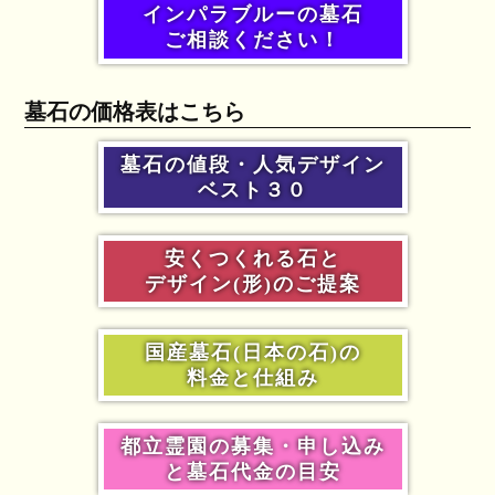
インパラブルーの墓石
ご相談ください！
墓石の価格表はこちら
墓石の値段・人気デザイン
ベスト３０
安くつくれる石と
デザイン(形)のご提案
国産墓石(日本の石)の
料金と仕組み
都立霊園の募集・申し込み
と墓石代金の目安