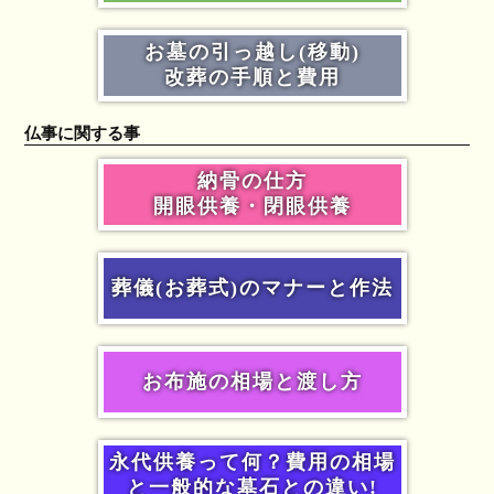
お墓の引っ越し(移動)
改葬の手順と費用
仏事に関する事
納骨の仕方
開眼供養・閉眼供養
葬儀(お葬式)のマナーと作法
お布施の相場と渡し方
永代供養って何？費用の相場
と一般的な墓石との違い!