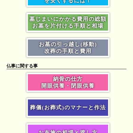
を安くするには！
墓じまいにかかる費用の総額
お墓を片付ける手順と相場
お墓の引っ越し(移動)
改葬の手順と費用
仏事に関する事
納骨の仕方
開眼供養・閉眼供養
葬儀(お葬式)のマナーと作法
お布施の相場と渡し方