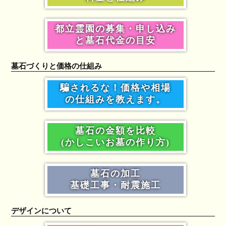
都立霊園の募集・申し込み
と墓石代金の目安
墓石づくりと価格の仕組み
騙されるな！価格や相場
の仕組みを教えます。
墓石の金額を比較
(かしこいお墓の作り方)
墓石の加工
基礎工事・耐震施工
デザインについて