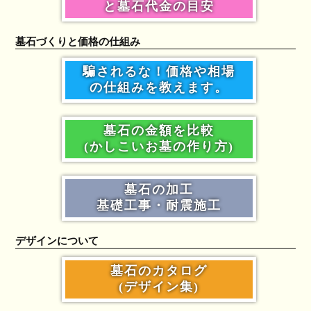
と墓石代金の目安
墓石づくりと価格の仕組み
騙されるな！価格や相場
の仕組みを教えます。
墓石の金額を比較
(かしこいお墓の作り方)
墓石の加工
基礎工事・耐震施工
デザインについて
墓石のカタログ
(デザイン集)