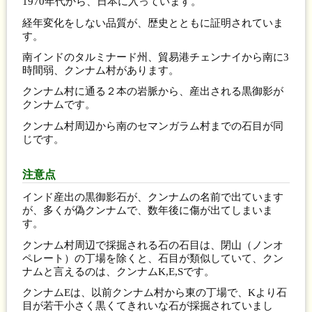
1970年代から、日本に入っています。
経年変化をしない品質が、歴史とともに証明されていま
す。
南インドのタルミナード州、貿易港チェンナイから南に3
時間弱、クンナム村があります。
クンナム村に通る２本の岩脈から、産出される黒御影が
クンナムです。
クンナム村周辺から南のセマンガラム村までの石目が同
じです。
注意点
インド産出の黒御影石が、クンナムの名前で出ています
が、多くが偽クンナムで、数年後に傷が出てしまいま
す。
クンナム村周辺で採掘される石の石目は、閉山（ノンオ
ペレート）の丁場を除くと、石目が類似していて、クン
ナムと言えるのは、クンナムK,E,Sです。
クンナムEは、以前クンナム村から東の丁場で、Kより石
目が若干小さく黒くてきれいな石が採掘されていまし