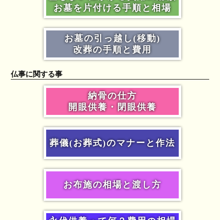
お墓を片付ける手順と相場
お墓の引っ越し(移動)
改葬の手順と費用
仏事に関する事
納骨の仕方
開眼供養・閉眼供養
葬儀(お葬式)のマナーと作法
お布施の相場と渡し方