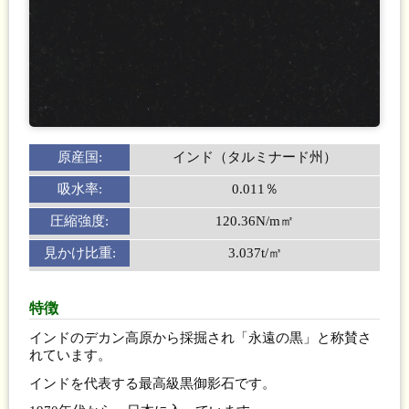
原産国:
インド（タルミナード州）
吸水率:
0.011％
圧縮強度:
120.36N/m㎡
見かけ比重:
3.037t/㎥
特徴
インドのデカン高原から採掘され「永遠の黒」と称賛さ
れています。
インドを代表する最高級黒御影石です。