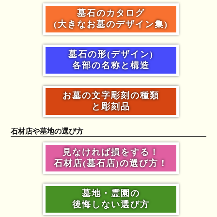
墓石のカタログ
(大きなお墓のデザイン集)
墓石の形(デザイン)
各部の名称と構造
お墓の文字彫刻の種類
と彫刻品
石材店や墓地の選び方
見なければ損をする！
石材店(墓石店)の選び方！
墓地・霊園の
後悔しない選び方