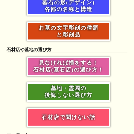
墓石の形(デザイン)
各部の名称と構造
お墓の文字彫刻の種類
と彫刻品
石材店や墓地の選び方
見なければ損をする！
石材店(墓石店)の選び方！
墓地・霊園の
後悔しない選び方
石材店で聞けない話