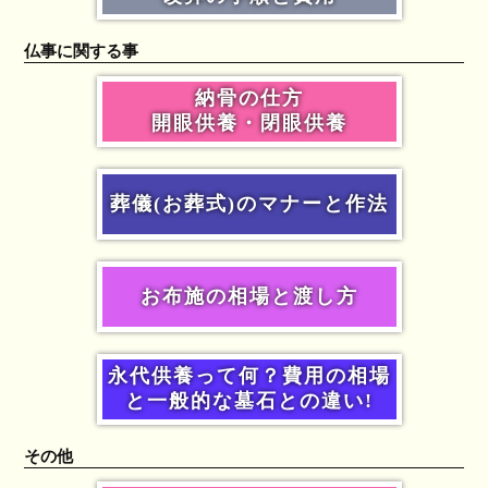
仏事に関する事
納骨の仕方
開眼供養・閉眼供養
葬儀(お葬式)のマナーと作法
お布施の相場と渡し方
永代供養って何？費用の相場
と一般的な墓石との違い!
その他