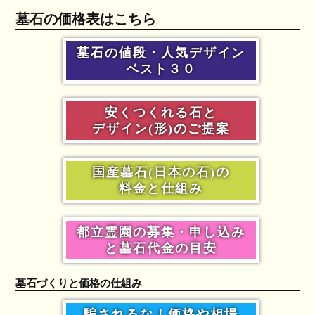
墓石の価格表はこちら
墓石の値段・人気デザイン
ベスト３０
安くつくれる石と
デザイン(形)のご提案
国産墓石(日本の石)の
料金と仕組み
都立霊園の募集・申し込み
と墓石代金の目安
墓石づくりと価格の仕組み
騙されるな！価格や相場