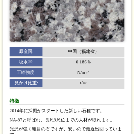
原産国:
中国（福建省）
吸水率:
0.186％
圧縮強度:
N/m㎡
見かけ比重:
t/㎥
特徴
2014年に採掘がスタートした新しい石種です。
NA-87と呼ばれ、長尺9尺位までの大材が取れます。
光沢が強く粗目の石ですが、安いので最近出回っていま