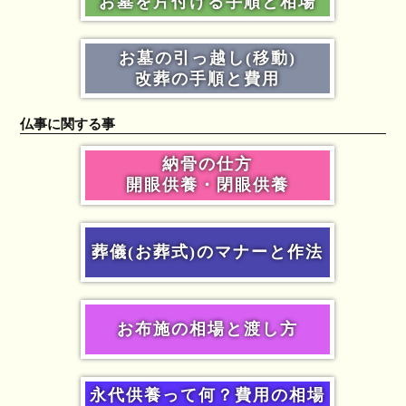
お墓を片付ける手順と相場
お墓の引っ越し(移動)
改葬の手順と費用
仏事に関する事
納骨の仕方
開眼供養・閉眼供養
葬儀(お葬式)のマナーと作法
お布施の相場と渡し方
永代供養って何？費用の相場