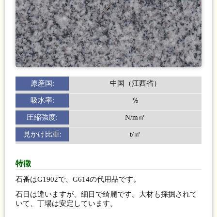
原産国:
中国（江西省）
吸水率:
％
圧縮強度:
N/m㎡
見かけ比重:
t/㎥
特徴
石番はG1902で、G614の代用品です。
石目は違いますが、細目で綺麗です。大材も採掘されて
いて、丁場は安定しています。