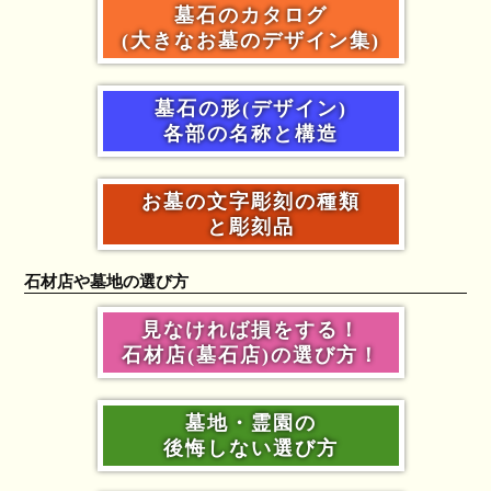
墓石のカタログ
(大きなお墓のデザイン集)
墓石の形(デザイン)
各部の名称と構造
お墓の文字彫刻の種類
と彫刻品
石材店や墓地の選び方
見なければ損をする！
石材店(墓石店)の選び方！
墓地・霊園の
後悔しない選び方