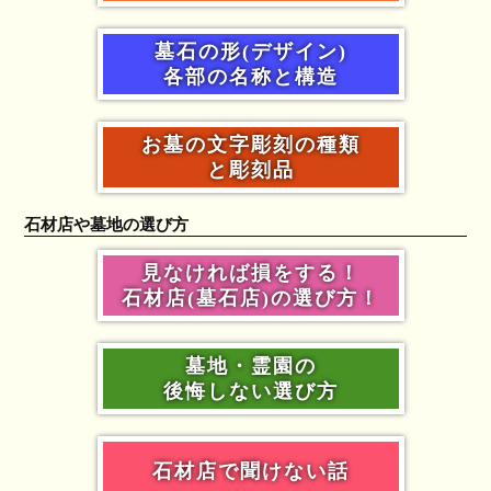
墓石の形(デザイン)
各部の名称と構造
お墓の文字彫刻の種類
と彫刻品
石材店や墓地の選び方
見なければ損をする！
石材店(墓石店)の選び方！
墓地・霊園の
後悔しない選び方
石材店で聞けない話