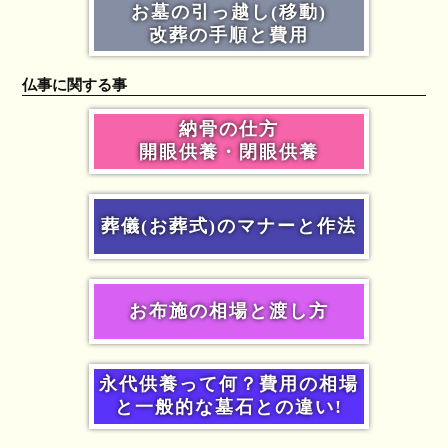
お墓の引っ越し(移動)
改葬の手順と費用
仏事に関する事
納骨の仕方
開眼供養・閉眼供養
葬儀(お葬式)のマナーと作法
お布施の相場と渡し方
永代供養って何？費用の相場
と一般的な墓石との違い!