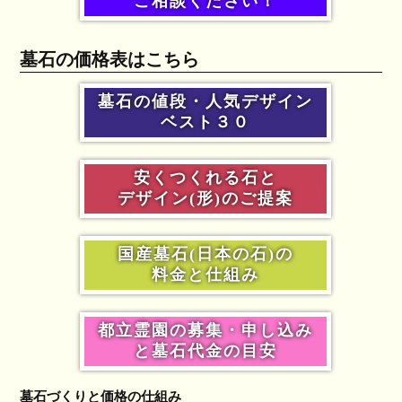
ご相談ください！
墓石の価格表はこちら
墓石の値段・人気デザイン
ベスト３０
安くつくれる石と
デザイン(形)のご提案
国産墓石(日本の石)の
料金と仕組み
都立霊園の募集・申し込み
と墓石代金の目安
墓石づくりと価格の仕組み