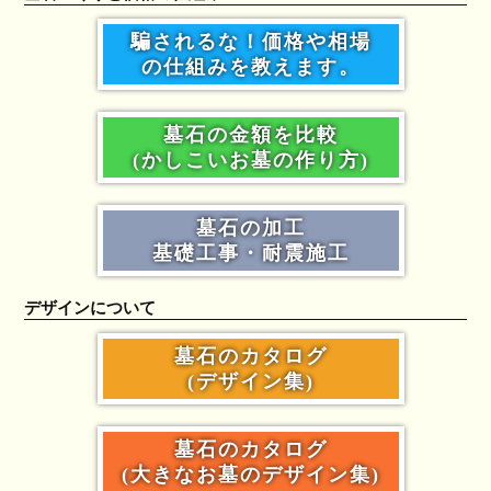
騙されるな！価格や相場
の仕組みを教えます。
墓石の金額を比較
(かしこいお墓の作り方)
墓石の加工
基礎工事・耐震施工
デザインについて
墓石のカタログ
(デザイン集)
墓石のカタログ
(大きなお墓のデザイン集)