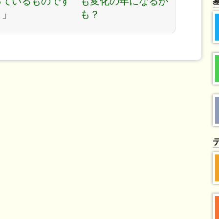
っているものです
も変化の年になるか
？」
も？