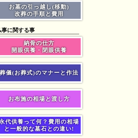
お墓の引っ越し(移動)
改葬の手順と費用
仏事に関する事
納骨の仕方
開眼供養・閉眼供養
葬儀(お葬式)のマナーと作法
お布施の相場と渡し方
永代供養って何？費用の相場
と一般的な墓石との違い!