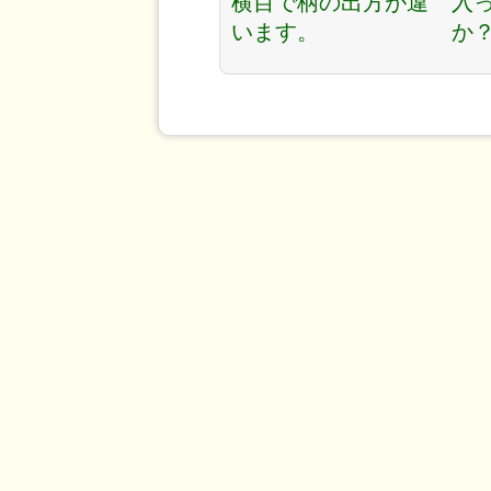
横目で柄の出方が違
入
います。
か