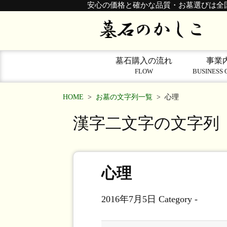
安心の価格と確かな品質・お墓選びは全
墓石購入の流れ
事業
FLOW
BUSINESS 
HOME
>
お墓の文字列一覧
>
心理
漢字二文字の文字列
心理
2016年7月5日
Category -