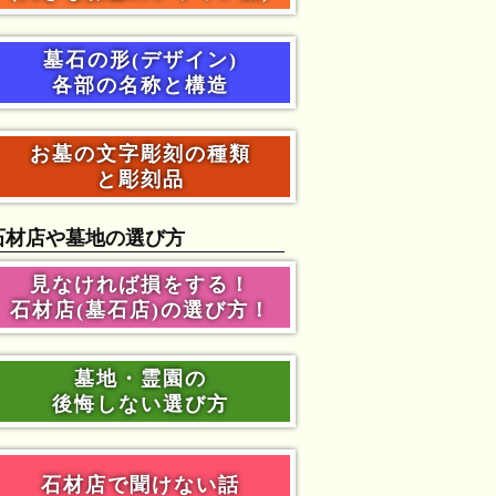
墓石の形(デザイン)
各部の名称と構造
お墓の文字彫刻の種類
と彫刻品
石材店や墓地の選び方
見なければ損をする！
石材店(墓石店)の選び方！
墓地・霊園の
後悔しない選び方
石材店で聞けない話