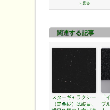
« 受容
関連する記事
スターギャラクシー
「
（黒金紗）は縦目、
ブ