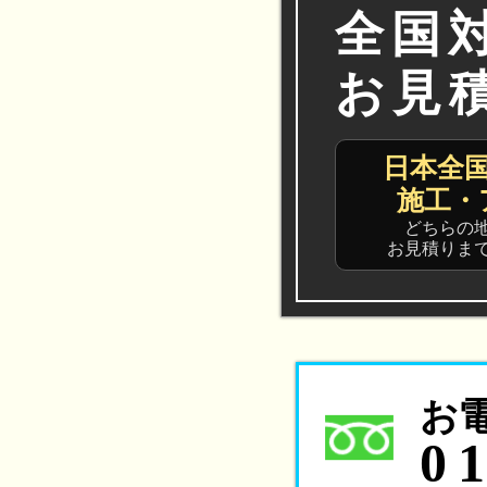
全国
お見
日本全
施工・
どちらの
お見積りま
お
0