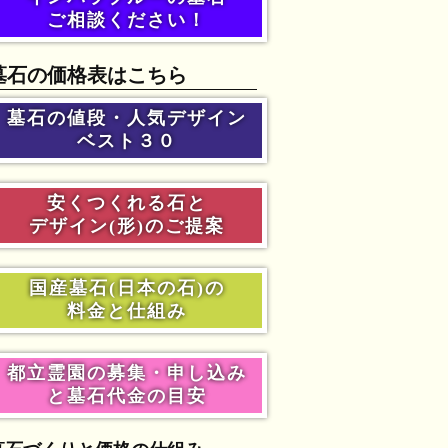
ご相談ください！
墓石の価格表はこちら
墓石の値段・人気デザイン
ベスト３０
安くつくれる石と
デザイン(形)のご提案
国産墓石(日本の石)の
料金と仕組み
都立霊園の募集・申し込み
と墓石代金の目安