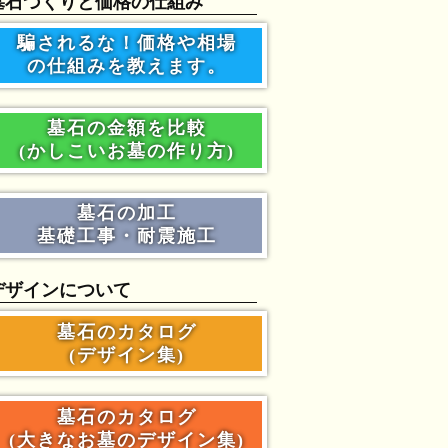
墓石づくりと価格の仕組み
騙されるな！価格や相場
の仕組みを教えます。
墓石の金額を比較
(かしこいお墓の作り方)
墓石の加工
基礎工事・耐震施工
デザインについて
墓石のカタログ
(デザイン集)
墓石のカタログ
(大きなお墓のデザイン集)