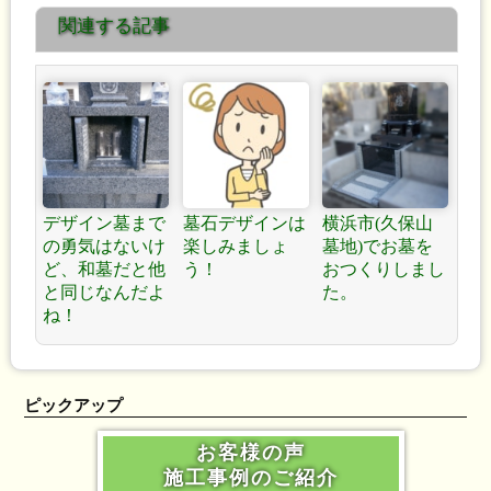
関連する記事
積もりを！
デザイン墓まで
墓石デザインは
横浜市(久保山
の勇気はないけ
楽しみましょ
墓地)でお墓を
ど、和墓だと他
う！
おつくりしまし
と同じなんだよ
た。
ね！
ピックアップ
お客様の声
施工事例のご紹介