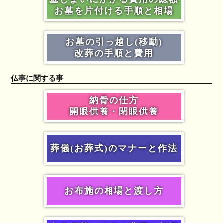
お墓を片付ける手順と相場
お墓の引っ越し(移動)
改葬の手順と費用
仏事に関する事
納骨の仕方
開眼供養・閉眼供養
葬儀(お葬式)のマナーと作法
お布施の相場と渡し方