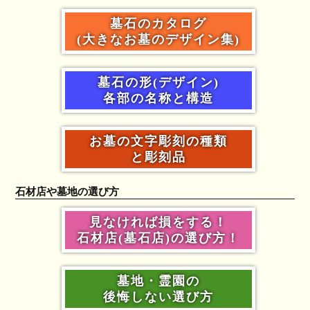
墓石のカタログ
(大きなお墓のデザイン集)
墓石の形(デザイン)
各部の名称と構造
お墓の文字彫刻の種類
と彫刻品
石材店や墓地の選び方
見なければ損をする！
石材店(墓石店)の選び方！
墓地・霊園の
後悔しない選び方