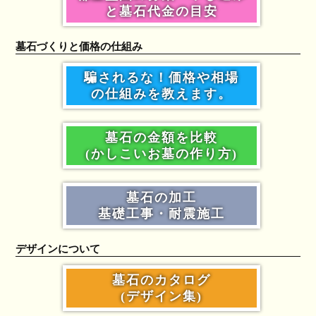
と墓石代金の目安
墓石づくりと価格の仕組み
騙されるな！価格や相場
の仕組みを教えます。
墓石の金額を比較
(かしこいお墓の作り方)
墓石の加工
基礎工事・耐震施工
デザインについて
墓石のカタログ
(デザイン集)