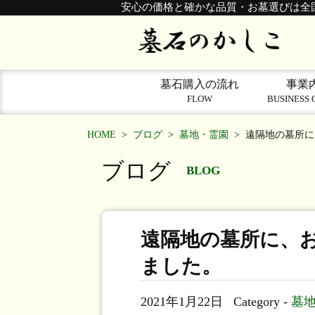
安心の価格と確かな品質・お墓選びは全
墓石購入の流れ
事業
FLOW
BUSINESS 
HOME
>
ブログ
>
墓地・霊園
>
遠隔地の墓所に
ブログ
BLOG
遠隔地の墓所に、
ました。
2021年1月22日
Category -
墓