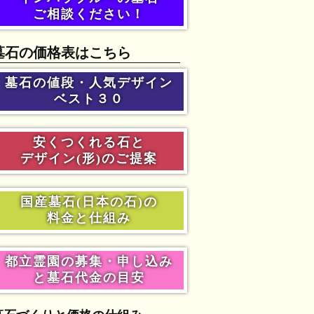
ご相談ください！
墓石の価格表はこちら
墓石の値段・人気デザイン
ベスト３０
安くつくれる石と
デザイン(形)のご提案
国産墓石(日本の石)の
料金と仕組み
都立霊園の募集・申し込み
と墓石代金の目安