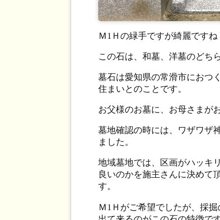
Ｍ1Ｈの緑手ですが綺麗です
この石は、和墓、洋墓のどち
墓石は愛知県の常滑市におつ
住まいとのことです。
お父様のお墓に、お母さまが
墓地確認の時には、ワザワザ
ました。
地域墓地では、区画がハッキ
良いのかを施主さんに決めて
す。
Ｍ1Ｈがご希望でしたが、採
出て来るのがこの石の特徴で