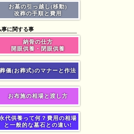
お墓の引っ越し(移動)
改葬の手順と費用
仏事に関する事
納骨の仕方
開眼供養・閉眼供養
葬儀(お葬式)のマナーと作法
お布施の相場と渡し方
永代供養って何？費用の相場
と一般的な墓石との違い!