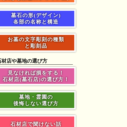
墓石の形(デザイン)
各部の名称と構造
お墓の文字彫刻の種類
と彫刻品
石材店や墓地の選び方
見なければ損をする！
石材店(墓石店)の選び方！
墓地・霊園の
後悔しない選び方
石材店で聞けない話