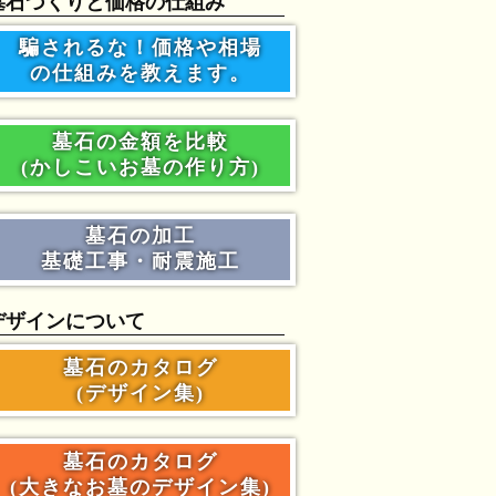
墓石づくりと価格の仕組み
騙されるな！価格や相場
の仕組みを教えます。
墓石の金額を比較
(かしこいお墓の作り方)
墓石の加工
基礎工事・耐震施工
デザインについて
墓石のカタログ
(デザイン集)
墓石のカタログ
(大きなお墓のデザイン集)