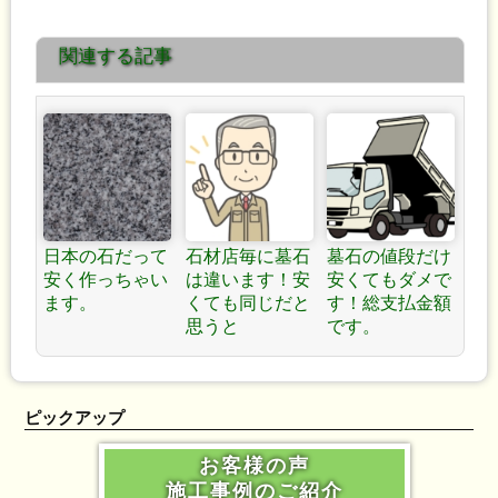
え方です。(山梨県甲斐市
考えるだけで、存在感がグ
関連する記事
のお墓)
ット増します。 »
日本の石だって
石材店毎に墓石
墓石の値段だけ
安く作っちゃい
は違います！安
安くてもダメで
ます。
くても同じだと
す！総支払金額
思うと
です。
ピックアップ
お客様の声
施工事例のご紹介