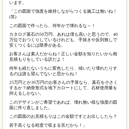
います。
「この図面で強度を維持しながらつくる施工は無いね！
(笑)
この図面で作ったら、何年かで壊れるな～！
カタログ墓石の50万円、あれは僕も高いと思うので、40
万位でおつくりしているけれども、手抜きや反則無しで
安くつくるには限界がある。
お客さんは素人だからね！正しい金額を知りたいから相
見積もりをしている訳だよ！
何年も経たないうちに変色したり、傾いたり壊れたりす
るのは誰も望んでないと思からね！
25万円とか30万円のお客さんの予算なら、墓石を小さく
するか？納骨形式を地下カロートにして、石材使用量を
抑えるしかない。
このデザインがご希望であれば、壊れ無い様な強度の図
面に作り直しました。
この図面のお見積もりはこの金額ですとお出ししたら？
若干高くなる程度で収まる筈だから！」