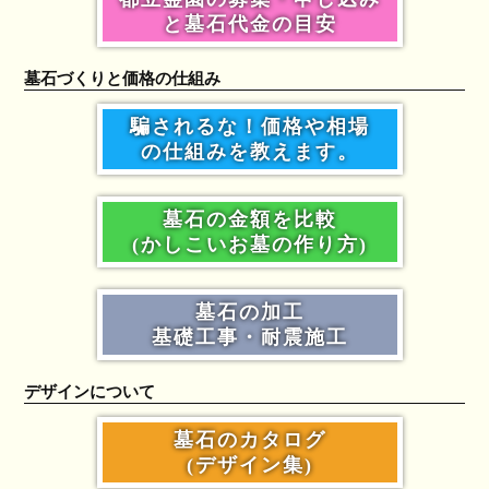
と墓石代金の目安
墓石づくりと価格の仕組み
騙されるな！価格や相場
の仕組みを教えます。
墓石の金額を比較
(かしこいお墓の作り方)
墓石の加工
基礎工事・耐震施工
デザインについて
墓石のカタログ
(デザイン集)