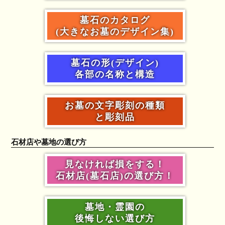
墓石のカタログ
(大きなお墓のデザイン集)
墓石の形(デザイン)
各部の名称と構造
お墓の文字彫刻の種類
と彫刻品
石材店や墓地の選び方
見なければ損をする！
石材店(墓石店)の選び方！
墓地・霊園の
後悔しない選び方