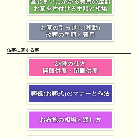
墓じまいにかかる費用の総額
お墓を片付ける手順と相場
お墓の引っ越し(移動)
改葬の手順と費用
仏事に関する事
納骨の仕方
開眼供養・閉眼供養
葬儀(お葬式)のマナーと作法
お布施の相場と渡し方