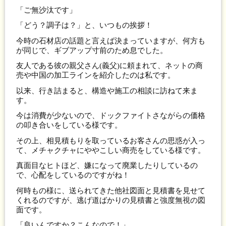
「ご無沙汰です」
「どう？調子は？」と、いつもの挨拶！
今時の石材店の話題と言えば決まっていますが、何方も
が同じで、ギブアップ寸前のため息でした。
友人である彼の親父さん(義父)に頼まれて、ネットの商
売や中国の加工ラインを紹介したのは私です。
以来、行き詰まると、構造や施工の相談に訪ねて来ま
す。
今は消費が少ないので、ドックファイトさながらの価格
の叩き合いをしている様です。
その上、相見積もりを取っているお客さんの思惑が入っ
て、メチャクチャにややこしい商売をしている様です。
真面目なヒトほど、嫌になって廃業したりしているの
で、心配をしているのですがね！
何時もの様に、送られてきた他社図面と見積書を見せて
くれるのですが、逃げ道ばかりの見積書と強度無視の図
面です。
「良いんですか？こんなので！」