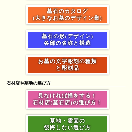
墓石のカタログ
(大きなお墓のデザイン集)
墓石の形(デザイン)
各部の名称と構造
お墓の文字彫刻の種類
と彫刻品
石材店や墓地の選び方
見なければ損をする！
石材店(墓石店)の選び方！
墓地・霊園の
後悔しない選び方