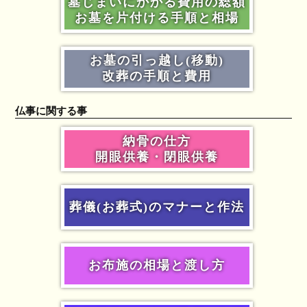
墓じまいにかかる費用の総額
お墓を片付ける手順と相場
お墓の引っ越し(移動)
改葬の手順と費用
仏事に関する事
納骨の仕方
開眼供養・閉眼供養
葬儀(お葬式)のマナーと作法
お布施の相場と渡し方