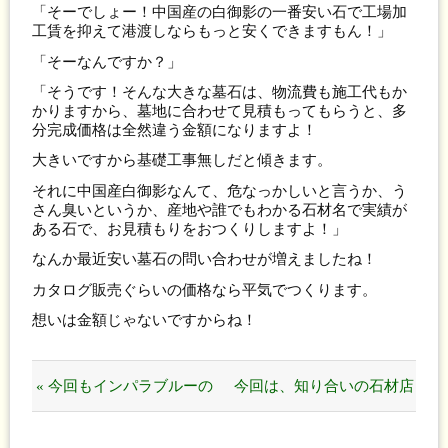
「そーでしょー！中国産の白御影の一番安い石で工場加
工賃を抑えて港渡しならもっと安くできますもん！」
「そーなんですか？」
「そうです！そんな大きな墓石は、物流費も施工代もか
かりますから、墓地に合わせて見積もってもらうと、多
分完成価格は全然違う金額になりますよ！
大きいですから基礎工事無しだと傾きます。
それに中国産白御影なんて、危なっかしいと言うか、う
さん臭いというか、産地や誰でもわかる石材名で実績が
ある石で、お見積もりをおつくりしますよ！」
なんか最近安い墓石の問い合わせが増えましたね！
カタログ販売ぐらいの価格なら平気でつくります。
想いは金額じゃないですからね！
« 今回もインパラブルーの
今回は、知り合いの石材店
大きいチップを探しまくり
に泣きつきました！「ごめ