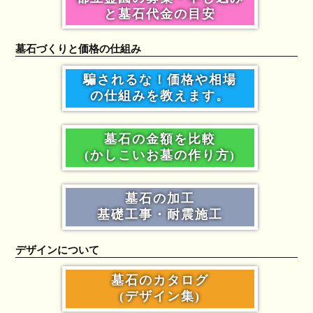
と墓石代金の目安
墓石づくりと価格の仕組み
騙されるな！価格や相場
の仕組みを教えます。
墓石の金額を比較
(かしこいお墓の作り方)
墓石の加工
基礎工事・耐震施工
デザインについて
墓石のカタログ
(デザイン集)