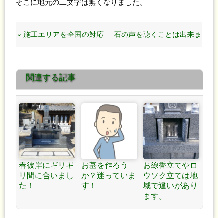
そこに地元の二文字は無くなりました。
« 施工エリアを全国の対応
石の声を聴くことは出来ま
をさせていただきます。
せんが・・・！ »
関連する記事
春彼岸にギリギ
お墓を作ろう
お線香立てやロ
リ間に合いまし
か？迷っていま
ウソク立ては地
た！
す！
域で違いがあり
ます。