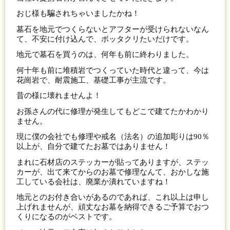
おじ様も騙されちゃいましたかね！
墓石を地元でつくらないとアフターが受けられないなん
て、不安に付け込んで、ボッタクリたいだけです。
地元で墓石を買うのは、何年も前に終わりました。
何十年も前に堆積岩でつくっていた時代と違って、今は
花崗岩で、耐震施工、基礎工事が主流です。
昔の様に壊れませんよ！
お孫さんの代に修理が発生してもどこで建てたかわかり
ません。
現に僕の会社でも修理や戒名（法名）の追加彫りは90％
以上が、自分で建てたお墓ではありません！
まれに石材店のステッカーが貼ってありますが、ステッ
カーが、出て来てからのお墓で修理なんて、おかしな施
工している会社は、廃業か潰れていますね！
地元とのお付き合いがあるのであれば、これ以上は申し
上げれませんが、頑丈なお墓を納得できるご予算でおつ
くりになるのがベストです。