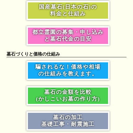
国産墓石(日本の石)の
料金と仕組み
都立霊園の募集・申し込み
と墓石代金の目安
墓石づくりと価格の仕組み
騙されるな！価格や相場
の仕組みを教えます。
墓石の金額を比較
(かしこいお墓の作り方)
墓石の加工
基礎工事・耐震施工