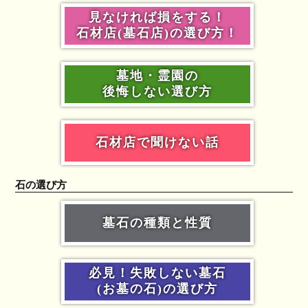
見なければ損をする！
石材店(墓石店)の選び方！
墓地・霊園の
後悔しない選び方
石材店で聞けない話
石の選び方
墓石の種類と性質
必見！失敗しない墓石
(お墓の石)の選び方