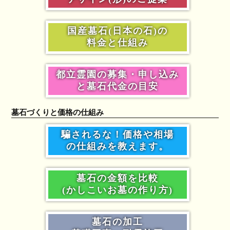
国産墓石(日本の石)の
料金と仕組み
都立霊園の募集・申し込み
と墓石代金の目安
墓石づくりと価格の仕組み
騙されるな！価格や相場
の仕組みを教えます。
墓石の金額を比較
(かしこいお墓の作り方)
墓石の加工