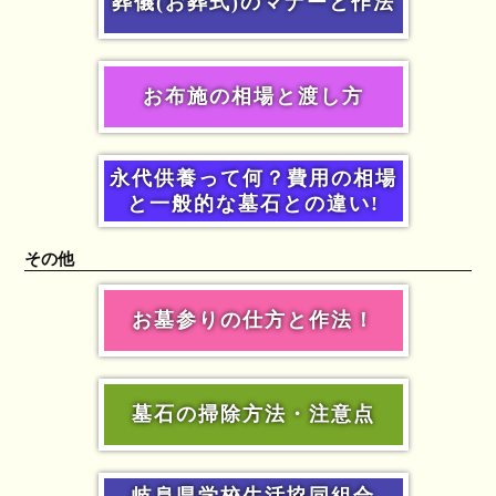
葬儀(お葬式)のマナーと作法
お布施の相場と渡し方
永代供養って何？費用の相場
と一般的な墓石との違い!
その他
お墓参りの仕方と作法！
墓石の掃除方法・注意点
岐阜県学校生活協同組合