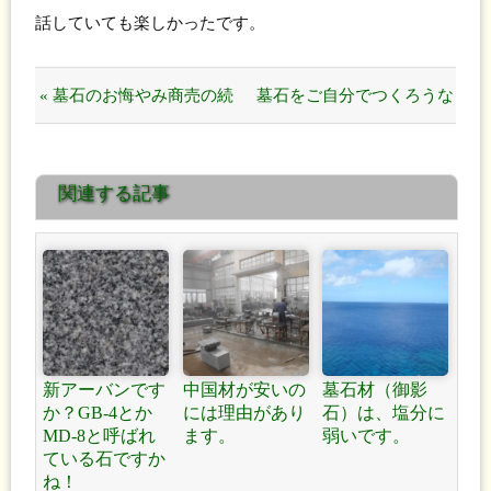
話していても楽しかったです。
« 墓石のお悔やみ商売の続
墓石をご自分でつくろうな
編です！
んて、考えないで下さい！
関連する記事
危ないです！ »
新アーバンです
中国材が安いの
墓石材（御影
か？GB-4とか
には理由があり
石）は、塩分に
MD-8と呼ばれ
ます。
弱いです。
ている石ですか
ね！