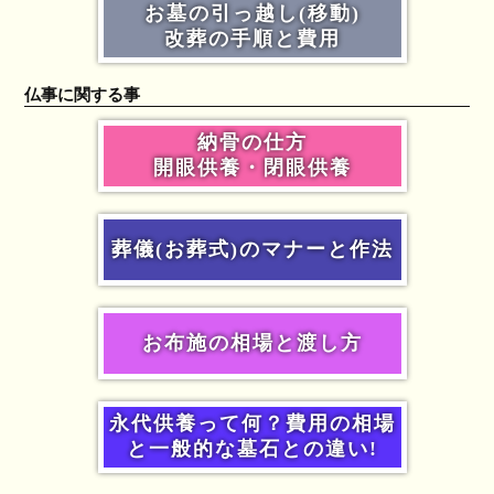
お墓の引っ越し(移動)
改葬の手順と費用
仏事に関する事
納骨の仕方
開眼供養・閉眼供養
葬儀(お葬式)のマナーと作法
お布施の相場と渡し方
永代供養って何？費用の相場
と一般的な墓石との違い!