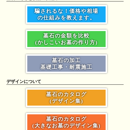
騙されるな！価格や相場
の仕組みを教えます。
墓石の金額を比較
(かしこいお墓の作り方)
墓石の加工
基礎工事・耐震施工
デザインについて
墓石のカタログ
(デザイン集)
墓石のカタログ
(大きなお墓のデザイン集)