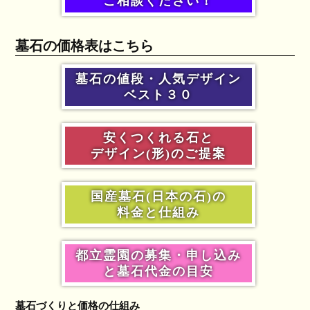
ご相談ください！
墓石の価格表はこちら
墓石の値段・人気デザイン
ベスト３０
安くつくれる石と
デザイン(形)のご提案
国産墓石(日本の石)の
料金と仕組み
都立霊園の募集・申し込み
と墓石代金の目安
墓石づくりと価格の仕組み