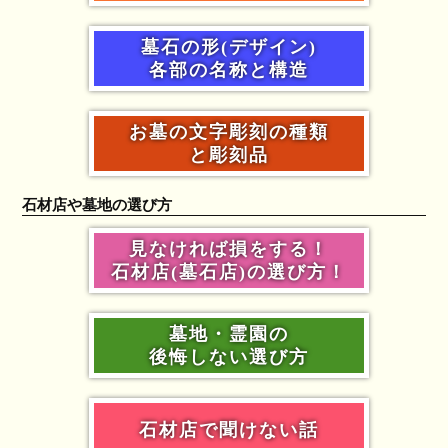
墓石の形(デザイン)
各部の名称と構造
お墓の文字彫刻の種類
と彫刻品
石材店や墓地の選び方
見なければ損をする！
石材店(墓石店)の選び方！
墓地・霊園の
後悔しない選び方
石材店で聞けない話