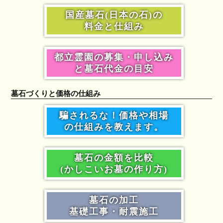
国産墓石(日本の石)の
料金と仕組み
都立霊園の募集・申し込み
と墓石代金の目安
墓石づくりと価格の仕組み
騙されるな！価格や相場
の仕組みを教えます。
墓石の金額を比較
(かしこいお墓の作り方)
墓石の加工
基礎工事・耐震施工