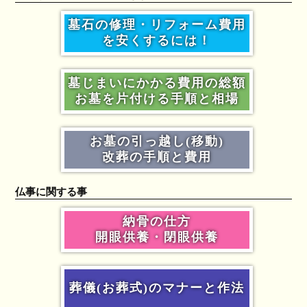
墓石の修理・リフォーム費用
を安くするには！
墓じまいにかかる費用の総額
お墓を片付ける手順と相場
お墓の引っ越し(移動)
改葬の手順と費用
仏事に関する事
納骨の仕方
開眼供養・閉眼供養
葬儀(お葬式)のマナーと作法