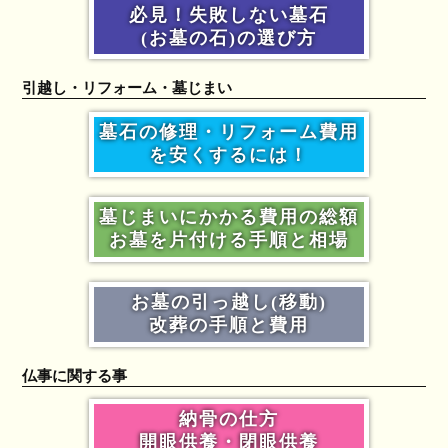
必見！失敗しない墓石
(お墓の石)の選び方
引越し・リフォーム・墓じまい
墓石の修理・リフォーム費用
を安くするには！
墓じまいにかかる費用の総額
お墓を片付ける手順と相場
お墓の引っ越し(移動)
改葬の手順と費用
仏事に関する事
納骨の仕方
開眼供養・閉眼供養