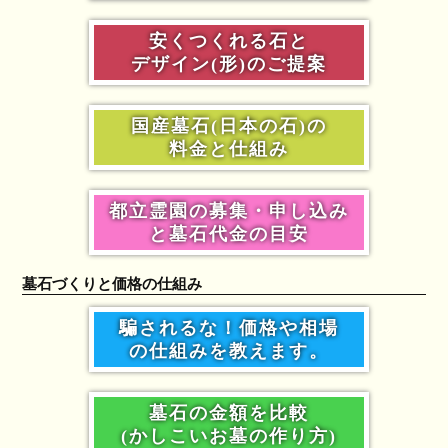
安くつくれる石と
デザイン(形)のご提案
国産墓石(日本の石)の
料金と仕組み
都立霊園の募集・申し込み
と墓石代金の目安
墓石づくりと価格の仕組み
騙されるな！価格や相場
の仕組みを教えます。
墓石の金額を比較
(かしこいお墓の作り方)