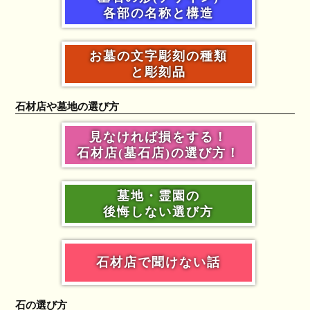
各部の名称と構造
お墓の文字彫刻の種類
と彫刻品
石材店や墓地の選び方
見なければ損をする！
石材店(墓石店)の選び方！
墓地・霊園の
後悔しない選び方
石材店で聞けない話
石の選び方