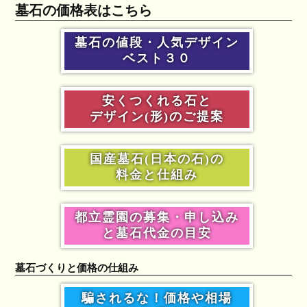
墓石の価格表はこちら
墓石の値段・人気デザイン
ベスト３０
安くつくれる石と
デザイン(形)のご提案
国産墓石(日本の石)の
料金と仕組み
都立霊園の募集・申し込み
と墓石代金の目安
墓石づくりと価格の仕組み
騙されるな！価格や相場