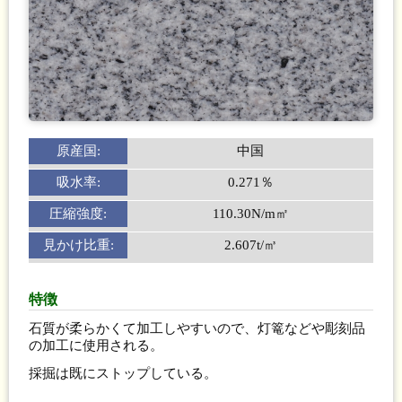
原産国:
中国
吸水率:
0.271％
圧縮強度:
110.30N/m㎡
見かけ比重:
2.607t/㎥
特徴
石質が柔らかくて加工しやすいので、灯篭などや彫刻品
の加工に使用される。
採掘は既にストップしている。