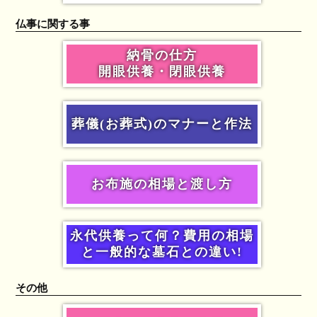
仏事に関する事
納骨の仕方
開眼供養・閉眼供養
葬儀(お葬式)のマナーと作法
お布施の相場と渡し方
永代供養って何？費用の相場
と一般的な墓石との違い!
その他