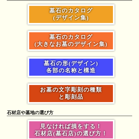
墓石のカタログ
(デザイン集)
墓石のカタログ
(大きなお墓のデザイン集)
墓石の形(デザイン)
各部の名称と構造
お墓の文字彫刻の種類
と彫刻品
石材店や墓地の選び方
見なければ損をする！
石材店(墓石店)の選び方！