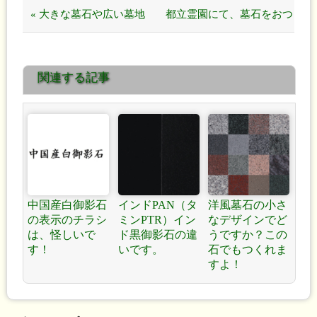
« 大きな墓石や広い墓地
都立霊園にて、墓石をおつ
は、構造と施工で価格が大
くりいたしました！ »
関連する記事
きく違います！
中国産白御影石
インドPAN（タ
洋風墓石の小さ
の表示のチラシ
ミンPTR）イン
なデザインでど
は、怪しいで
ド黒御影石の違
うですか？この
す！
いです。
石でもつくれま
すよ！