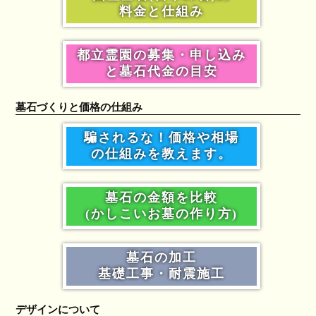
料金と仕組み
都立霊園の募集・申し込み
と墓石代金の目安
墓石づくりと価格の仕組み
騙されるな！価格や相場
の仕組みを教えます。
墓石の金額を比較
(かしこいお墓の作り方)
墓石の加工
基礎工事・耐震施工
デザインについて