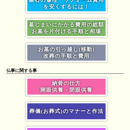
を安くするには！
墓じまいにかかる費用の総額
お墓を片付ける手順と相場
お墓の引っ越し(移動)
改葬の手順と費用
仏事に関する事
納骨の仕方
開眼供養・閉眼供養
葬儀(お葬式)のマナーと作法