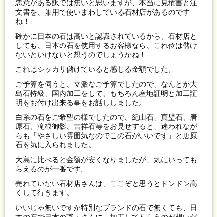
悪意がある訳では無いと思いますが、本当に見積書と注
文書を、兼用で使いまわしている石材店があるのです
ね！
確かに日本の石は高いと認識されているから、石材店と
しても、日本の石を使用するお客様なら、これ位は儲け
ないといけないと想うのでしょうかね！
これはシッカリ儲けていると感じる金額でした。
ご予算を伺うと、立派なご予算でしたので、なんとか大
島石特級、国内加工をして、もちろん産地証明と加工証
明をお付け出来る事をお話ししました。
白系の石をご希望の様でしたので、紀山石、真壁石、唐
原石、滝根御影、吉祥石等をお見せすると、迷われなが
らも「やさしい雰囲気なのでこの石がいいです」と唐原
石を気に入られました。
大島に比べると金額が安くなりましたが、気にいっても
らえるのが一番です。
売れていない石材店さんは、ここぞと思うとドンドン高
くして行きます。
いいじゃ無いですか特別なブランドの石で無くても、日
本の石で日本の職人さんに、加工してもらうのが想いだ