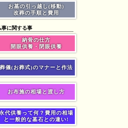
お墓の引っ越し(移動)
改葬の手順と費用
仏事に関する事
納骨の仕方
開眼供養・閉眼供養
葬儀(お葬式)のマナーと作法
お布施の相場と渡し方
永代供養って何？費用の相場
と一般的な墓石との違い!