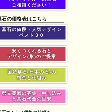
ご相談ください！
墓石の価格表はこちら
墓石の値段・人気デザイン
ベスト３０
安くつくれる石と
デザイン(形)のご提案
国産墓石(日本の石)の
料金と仕組み
都立霊園の募集・申し込み
と墓石代金の目安