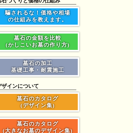
墓石づくりと価格の仕組み
騙されるな！価格や相場
の仕組みを教えます。
墓石の金額を比較
(かしこいお墓の作り方)
墓石の加工
基礎工事・耐震施工
デザインについて
墓石のカタログ
(デザイン集)
墓石のカタログ
(大きなお墓のデザイン集)