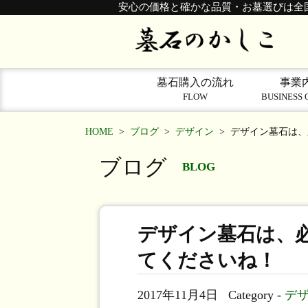
安心の価格と確かな品質・お墓選びは全
墓石購入の流れ
事業
FLOW
BUSINESS 
HOME
>
ブログ
>
デザイン
>
デザイン墓石は、
ブログ
BLOG
デザイン墓石は、
てくださいね！
2017年11月4日
Category -
デ