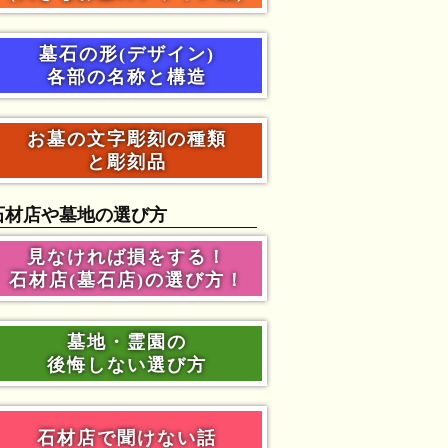
墓石の形(デザイン)
各部の名称と構造
お墓の文字彫刻の種類
と彫刻品
石材店や墓地の選び方
見なければ損をする！
石材店(墓石店)の選び方！
墓地・霊園の
後悔しない選び方
石材店で聞けない話