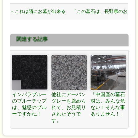
« これは隣にお墓が出来る
「この墓石は、長野県のお
ことを前提に、設計と施工
墓ですか？」 »
関連する記事
をしています！
インパラブルー
他社にアーバン
「中国産の墓石
のブルーチップ
グレーを薦めら
材は、みんな危
は、魅惑のブル
れて、お見積り
ない！そんな事
ーですかね！
されたそうで
ありません！」
す。