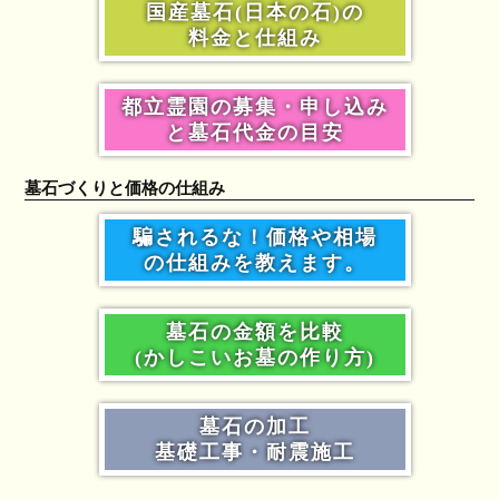
国産墓石(日本の石)の
料金と仕組み
都立霊園の募集・申し込み
と墓石代金の目安
墓石づくりと価格の仕組み
騙されるな！価格や相場
の仕組みを教えます。
墓石の金額を比較
(かしこいお墓の作り方)
墓石の加工
基礎工事・耐震施工