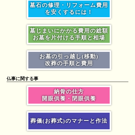
墓石の修理・リフォーム費用
を安くするには！
墓じまいにかかる費用の総額
お墓を片付ける手順と相場
お墓の引っ越し(移動)
改葬の手順と費用
仏事に関する事
納骨の仕方
開眼供養・閉眼供養
葬儀(お葬式)のマナーと作法