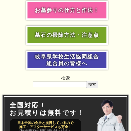
お墓参りの仕方と作法！
墓石の掃除方法・注意点
岐阜県学校生活協同組合
組合員の皆様へ
検索
検索
全国対応！
お見積りは無料です！
日本全国の会社と提携しているので
施工・アフターサービスも万全！
どちらの地域でもお気軽にお問い合わせください。