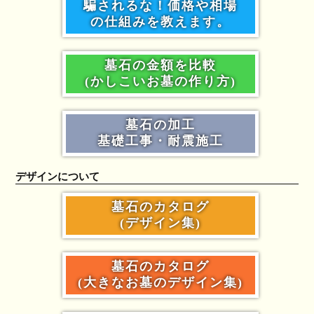
騙されるな！価格や相場
の仕組みを教えます。
墓石の金額を比較
(かしこいお墓の作り方)
墓石の加工
基礎工事・耐震施工
デザインについて
墓石のカタログ
(デザイン集)
墓石のカタログ
(大きなお墓のデザイン集)