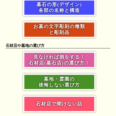
墓石の形(デザイン)
各部の名称と構造
お墓の文字彫刻の種類
と彫刻品
石材店や墓地の選び方
見なければ損をする！
石材店(墓石店)の選び方！
墓地・霊園の
後悔しない選び方
石材店で聞けない話