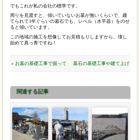
でもこれが私の会社の標準です。
周りを見渡すと、傾いていないお墓が無いくらいで、建
てられて3年ぐらいの墓石でも、レベル（水平器）をのせ
ると傾いています。
この地域の施工を想像してお見積もりしますから、壊し
始めて真っ青ですね！
« お墓の基礎工事で掘って
墓石の基礎工事や建て上げ
いったんですが「オ～～～
の日程の連絡を必ずもらっ
関連する記事
コワ！」
てください。 »