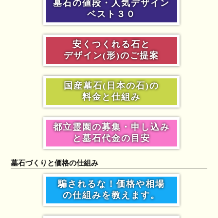
墓石の値段・人気デザイン
ベスト３０
安くつくれる石と
デザイン(形)のご提案
国産墓石(日本の石)の
料金と仕組み
都立霊園の募集・申し込み
と墓石代金の目安
墓石づくりと価格の仕組み
騙されるな！価格や相場
の仕組みを教えます。