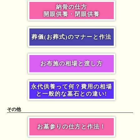
納骨の仕方
開眼供養・閉眼供養
葬儀(お葬式)のマナーと作法
お布施の相場と渡し方
永代供養って何？費用の相場
と一般的な墓石との違い!
その他
お墓参りの仕方と作法！