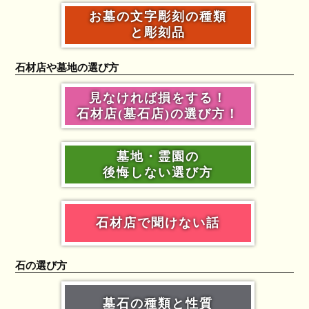
お墓の文字彫刻の種類
と彫刻品
石材店や墓地の選び方
見なければ損をする！
石材店(墓石店)の選び方！
墓地・霊園の
後悔しない選び方
石材店で聞けない話
石の選び方
墓石の種類と性質