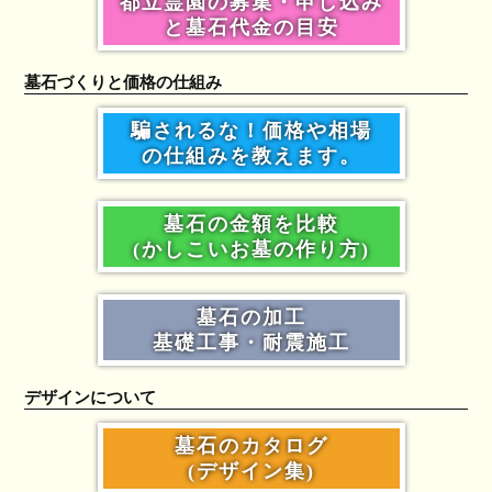
都立霊園の募集・申し込み
と墓石代金の目安
墓石づくりと価格の仕組み
騙されるな！価格や相場
の仕組みを教えます。
墓石の金額を比較
(かしこいお墓の作り方)
墓石の加工
基礎工事・耐震施工
デザインについて
墓石のカタログ
(デザイン集)