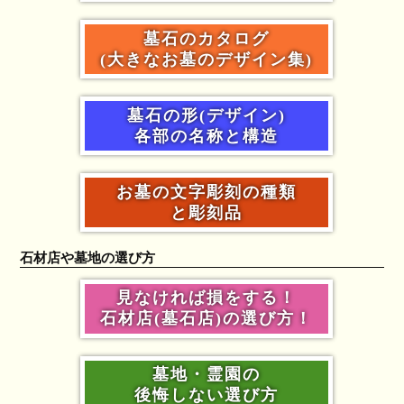
墓石のカタログ
(大きなお墓のデザイン集)
墓石の形(デザイン)
各部の名称と構造
お墓の文字彫刻の種類
と彫刻品
石材店や墓地の選び方
見なければ損をする！
石材店(墓石店)の選び方！
墓地・霊園の
後悔しない選び方