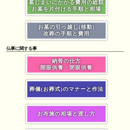
墓じまいにかかる費用の総額
お墓を片付ける手順と相場
お墓の引っ越し(移動)
改葬の手順と費用
仏事に関する事
納骨の仕方
開眼供養・閉眼供養
葬儀(お葬式)のマナーと作法
お布施の相場と渡し方