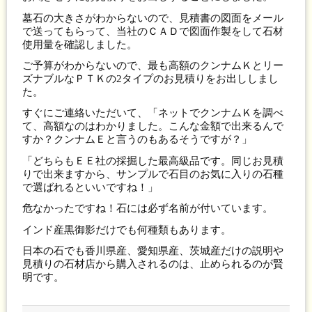
墓石の大きさがわからないので、見積書の図面をメール
で送ってもらって、当社のＣＡＤで図面作製をして石材
使用量を確認しました。
ご予算がわからないので、最も高額のクンナムＫとリー
ズナブルなＰＴＫの2タイプのお見積りをお出ししまし
た。
すぐにご連絡いただいて、「ネットでクンナムＫを調べ
て、高額なのはわかりました。こんな金額で出来るんで
すか？クンナムＥと言うのもあるそうですが？」
「どちらもＥＥ社の採掘した最高級品です。同じお見積
りで出来ますから、サンプルで石目のお気に入りの石種
で選ばれるといいですね！」
危なかったですね！石には必ず名前が付いています。
インド産黒御影だけでも何種類もあります。
日本の石でも香川県産、愛知県産、茨城産だけの説明や
見積りの石材店から購入されるのは、止められるのが賢
明です。