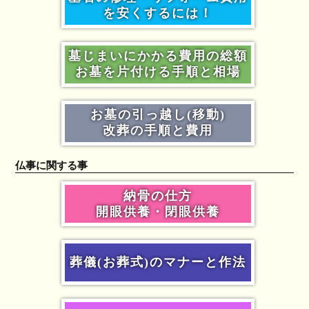
を安くするには！
墓じまいにかかる費用の総額
お墓を片付ける手順と相場
お墓の引っ越し(移動)
改葬の手順と費用
仏事に関する事
納骨の仕方
開眼供養・閉眼供養
葬儀(お葬式)のマナーと作法