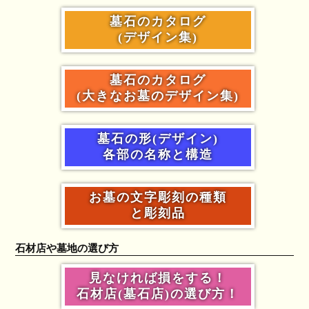
墓石のカタログ
(デザイン集)
墓石のカタログ
(大きなお墓のデザイン集)
墓石の形(デザイン)
各部の名称と構造
お墓の文字彫刻の種類
と彫刻品
石材店や墓地の選び方
見なければ損をする！
石材店(墓石店)の選び方！