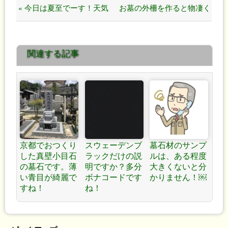
« 今日は夏至でーす！天気
お墓の外柵を作ると物凄く
は傘マークで気分はすぐれ
高くなりました。 »
関連する記事
ません！
京都でおつくり
スウェーデンブ
墓石材のサンプ
した真壁小目石
ラックだけの説
ルは、ある程度
の墓石です。薄
明ですか？多分
大きくないと分
い青目が綺麗で
ボナコードです
かりません！￼
すね！
ね！