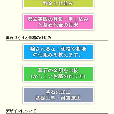
料金と仕組み
都立霊園の募集・申し込み
と墓石代金の目安
墓石づくりと価格の仕組み
騙されるな！価格や相場
の仕組みを教えます。
墓石の金額を比較
(かしこいお墓の作り方)
墓石の加工
基礎工事・耐震施工
デザインについて