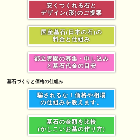
安くつくれる石と
デザイン(形)のご提案
国産墓石(日本の石)の
料金と仕組み
都立霊園の募集・申し込み
と墓石代金の目安
墓石づくりと価格の仕組み
騙されるな！価格や相場
の仕組みを教えます。
墓石の金額を比較
(かしこいお墓の作り方)