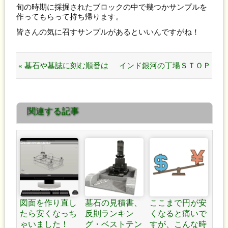
旬の時期に採掘されたブロックの中で幾つかサンプルを
作ってもらって持ち帰ります。
皆さんの気に召すサンプルがあるといいんですがね！
« 墓石や墓誌に刻む順番は
インド銀河の丁場ＳＴＯＰ
どうすればいいですか？
したようです。 »
関連する記事
図面を作り直し
墓石の見積書、
ここまで円が安
たら安くなっち
反則ランキン
くなると痛いで
ゃいました！
グ・ベストテン
すが、こんな時