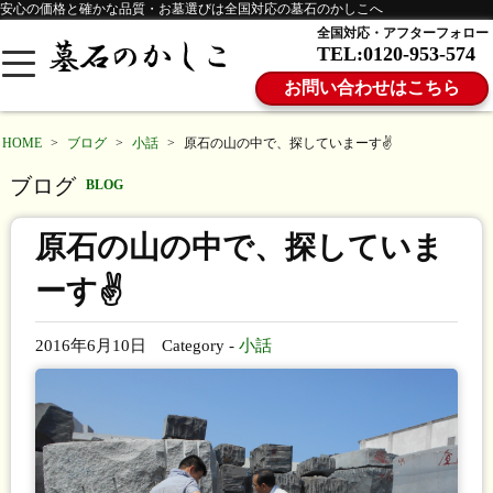
安心の価格と確かな品質・お墓選びは全国対応の墓石のかしこへ
全国対応・アフターフォロー
TEL:0120-953-574
お問い合わせはこちら
HOME
>
ブログ
>
小話
>
原石の山の中で、探していまーす✌
ブログ
BLOG
原石の山の中で、探していま
ーす✌
2016年6月10日
Category -
小話