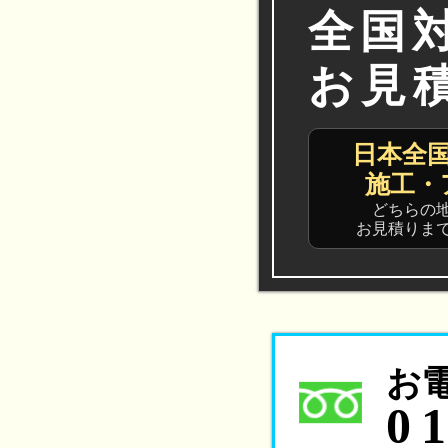
全国
お見
日本全
施工・
どちらの
お見積りま
お
0