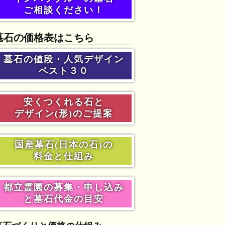
ご相談ください！
墓石の価格表はこちら
墓石の値段・人気デザイン
ベスト３０
安くつくれる石と
デザイン(形)のご提案
国産墓石(日本の石)の
料金と仕組み
都立霊園の募集・申し込み
と墓石代金の目安