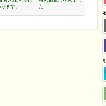
(名入れ)も受け
材彫刻風景を見まし
わります。
た！