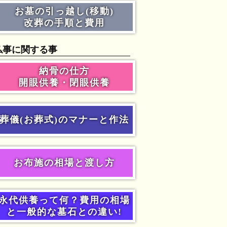
お墓の引っ越し(移動)
改葬の手順と費用
仏事に関する事
納骨の仕方
開眼供養・閉眼供養
葬儀(お葬式)のマナーと作法
お布施の相場と渡し方
永代供養って何？費用の相場
と一般的な墓石との違い!