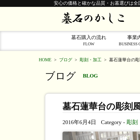
安心の価格と確かな品質・お墓選びは全
墓石購入の流れ
事業
FLOW
BUSINESS 
HOME
>
ブログ
>
彫刻・加工
>
墓石蓮華台の彫
ブログ
BLOG
墓石蓮華台の彫刻
2016年6月4日
Category -
彫刻