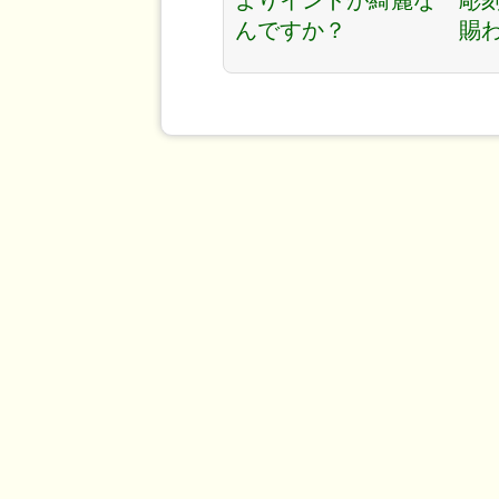
よりインドが綺麗な
彫刻
んですか？
賜