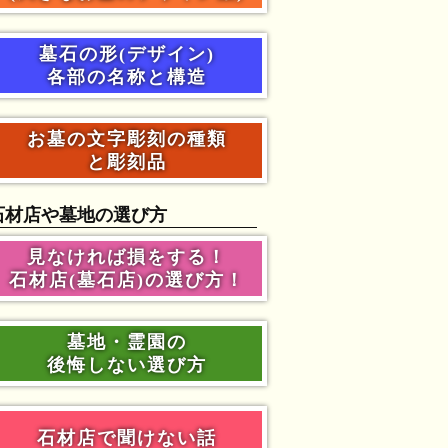
墓石の形(デザイン)
各部の名称と構造
お墓の文字彫刻の種類
と彫刻品
石材店や墓地の選び方
見なければ損をする！
石材店(墓石店)の選び方！
墓地・霊園の
後悔しない選び方
石材店で聞けない話