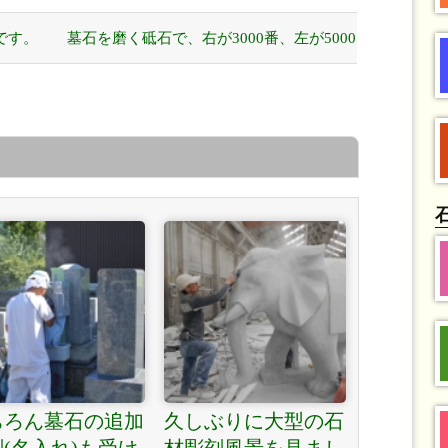
です。
墓石を磨く砥石で、右が3000番、左が5000
番です。 »
ちろん墓石の追加
久しぶりに大型の石