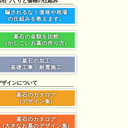
墓石づくりと価格の仕組み
騙されるな！価格や相場
の仕組みを教えます。
墓石の金額を比較
(かしこいお墓の作り方)
墓石の加工
基礎工事・耐震施工
デザインについて
墓石のカタログ
(デザイン集)
墓石のカタログ
(大きなお墓のデザイン集)