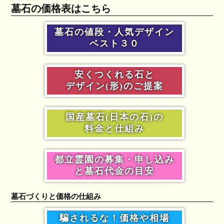
墓石の価格表はこちら
墓石の値段・人気デザイン
ベスト３０
安くつくれる石と
デザイン(形)のご提案
国産墓石(日本の石)の
料金と仕組み
都立霊園の募集・申し込み
と墓石代金の目安
墓石づくりと価格の仕組み
騙されるな！価格や相場