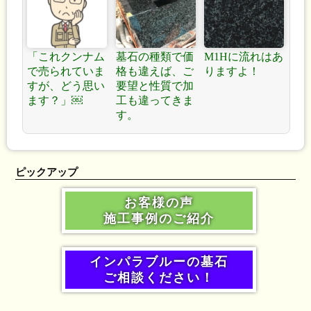
「これクンナム
墓石の種類で価
M1Hに流れはあ
で売られていま
格も違えば、ご
りますよ！
すが、どう思い
要望と性質で加
ます？」￼
工も違ってきま
す。
ピックアップ
お客様の声
施工事例のご紹介
インパラブルーの墓石
ご相談ください！