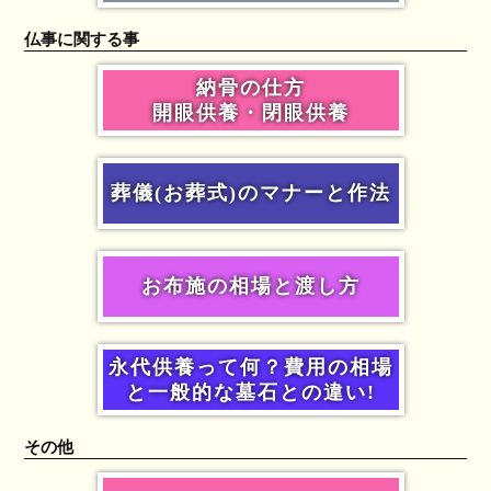
仏事に関する事
納骨の仕方
開眼供養・閉眼供養
葬儀(お葬式)のマナーと作法
お布施の相場と渡し方
永代供養って何？費用の相場
と一般的な墓石との違い!
その他