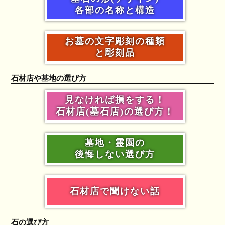
各部の名称と構造
お墓の文字彫刻の種類
と彫刻品
石材店や墓地の選び方
見なければ損をする！
石材店(墓石店)の選び方！
墓地・霊園の
後悔しない選び方
石材店で聞けない話
石の選び方