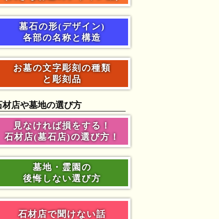
墓石の形(デザイン)
各部の名称と構造
お墓の文字彫刻の種類
と彫刻品
石材店や墓地の選び方
見なければ損をする！
石材店(墓石店)の選び方！
墓地・霊園の
後悔しない選び方
石材店で聞けない話