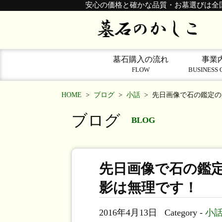
安心の価格と確かな品質・お墓選びは全
墓石購入の流れ
事業
FLOW
BUSINESS 
HOME
>
ブログ
>
小話
>
先日画像で石の鑑定の
ブログ
BLOG
先日画像で石の鑑
影は無理です！
2016年4月13日
Category -
小