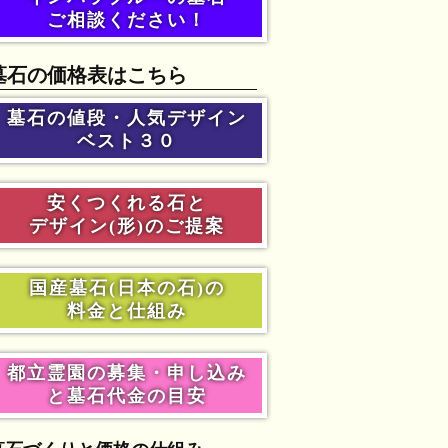
ご相談ください！
墓石の価格表はこちら
墓石の値段・人気デザイン
ベスト３０
安くつくれる石と
デザイン(形)のご提案
国産墓石(日本の石)の
料金と仕組み
都立霊園の募集・申し込み
と墓石代金の目安