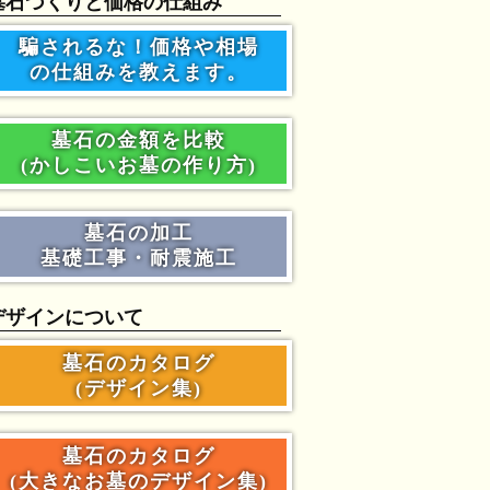
墓石づくりと価格の仕組み
騙されるな！価格や相場
の仕組みを教えます。
墓石の金額を比較
(かしこいお墓の作り方)
墓石の加工
基礎工事・耐震施工
デザインについて
墓石のカタログ
(デザイン集)
墓石のカタログ
(大きなお墓のデザイン集)