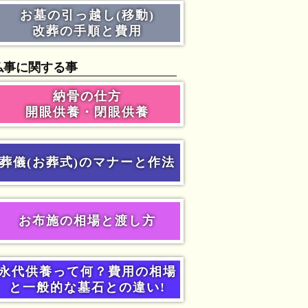
お墓の引っ越し(移動)
改葬の手順と費用
仏事に関する事
納骨の仕方
開眼供養・閉眼供養
葬儀(お葬式)のマナーと作法
お布施の相場と渡し方
永代供養って何？費用の相場
と一般的な墓石との違い!