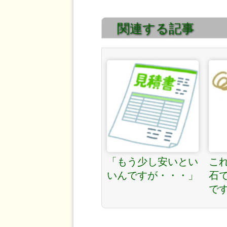
関連する記事
「もう少し安いとい
こ
いんですが・・・」
石
で