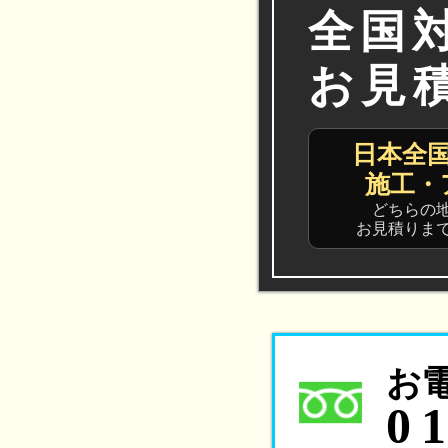
全国
お見
日本全
施工・
どちらの
お見積りま
お
0