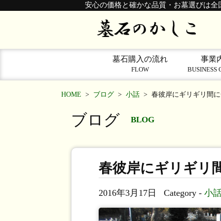
安心の価格と確かな品質・お墓選びは全
墓石購入の流れ
事業
FLOW
BUSINESS 
HOME
>
ブログ
>
小話
>
春彼岸にギリギリ間に
ブログ
BLOG
春彼岸にギリギリ
2016年3月17日
Category -
小