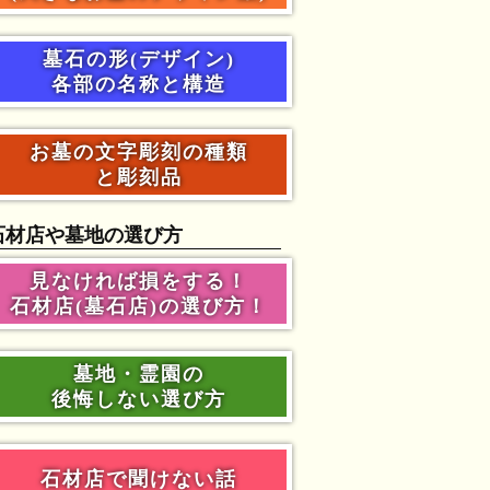
墓石の形(デザイン)
各部の名称と構造
お墓の文字彫刻の種類
と彫刻品
石材店や墓地の選び方
見なければ損をする！
石材店(墓石店)の選び方！
墓地・霊園の
後悔しない選び方
石材店で聞けない話