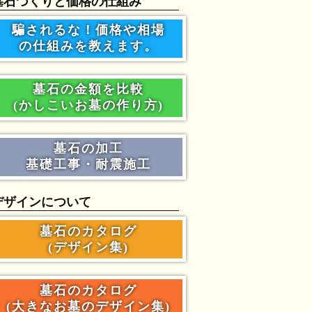
墓石づくりと価格の仕組み
騙されるな！価格や相場
の仕組みを教えます。
墓石の金額を比較
(かしこいお墓の作り方)
墓石の加工
基礎工事・耐震施工
デザインについて
墓石のカタログ
(デザイン集)
墓石のカタログ
(大きなお墓のデザイン集)