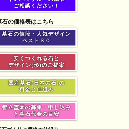
ご相談ください！
墓石の価格表はこちら
墓石の値段・人気デザイン
ベスト３０
安くつくれる石と
デザイン(形)のご提案
国産墓石(日本の石)の
料金と仕組み
都立霊園の募集・申し込み
と墓石代金の目安