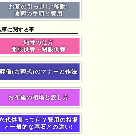
お墓の引っ越し(移動)
改葬の手順と費用
仏事に関する事
納骨の仕方
開眼供養・閉眼供養
葬儀(お葬式)のマナーと作法
お布施の相場と渡し方
永代供養って何？費用の相場
と一般的な墓石との違い!