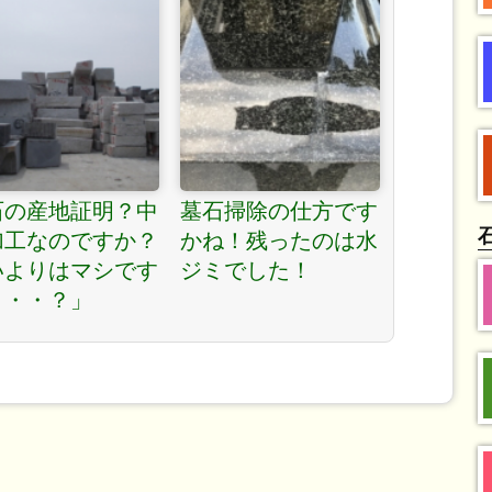
石の産地証明？中
墓石掃除の仕方です
加工なのですか？
かね！残ったのは水
いよりはマシです
ジミでした！
・・・？」