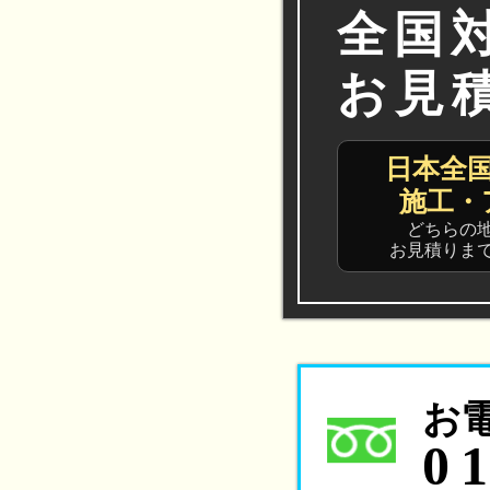
全国
お見
日本全
施工・
どちらの
お見積りま
お
0