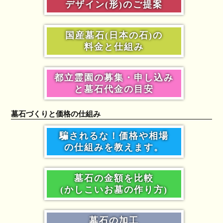
デザイン(形)のご提案
国産墓石(日本の石)の
料金と仕組み
都立霊園の募集・申し込み
と墓石代金の目安
墓石づくりと価格の仕組み
騙されるな！価格や相場
の仕組みを教えます。
墓石の金額を比較
(かしこいお墓の作り方)
墓石の加工