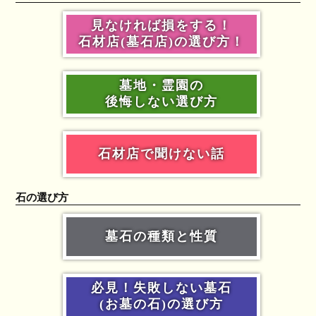
見なければ損をする！
石材店(墓石店)の選び方！
墓地・霊園の
後悔しない選び方
石材店で聞けない話
石の選び方
墓石の種類と性質
必見！失敗しない墓石
(お墓の石)の選び方