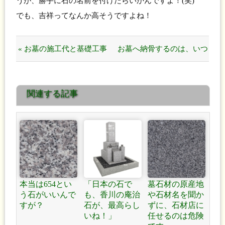
うが、勝手に石の名前を付けたらいかんですよ！(笑)
でも、吉祥ってなんか高そうですよね！
« お墓の施工代と基礎工事
お墓へ納骨するのは、いつ
は別なんですか？
でしょうか？ »
関連する記事
本当は654とい
「日本の石で
墓石材の原産地
う石がいいんで
も、香川の庵治
や石材名を聞か
すが？
石が、最高らし
ずに、石材店に
いね！」
任せるのは危険