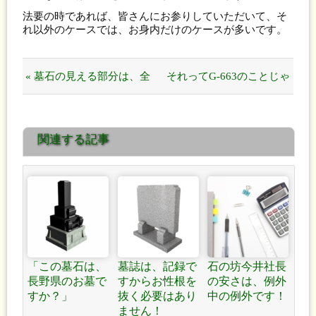
法要の時であれば、皆さんにお参りしていただいて、そ
れ以外のケースでは、お身内だけのケースが多いです。
« 墓石の見える部分は、全
それってG-663のことじゃ
て磨きたいものです！
ないの？ »
関連する記事
「この墓石は、
墓誌は、記録で
石の坊今井社長
長野県のお墓で
すからお性根を
の安さは、例外
すか？」
抜く必要はあり
中の例外です！
ません！