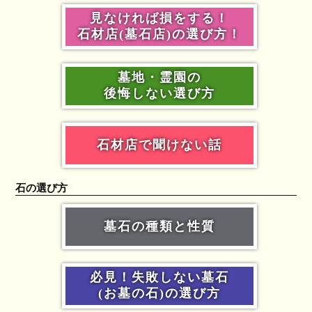
見なければ損をする！
石材店(墓石店)の選び方！
墓地・霊園の
後悔しない選び方
石材店で聞けない話
石の選び方
墓石の種類と性質
必見！失敗しない墓石
(お墓の石)の選び方