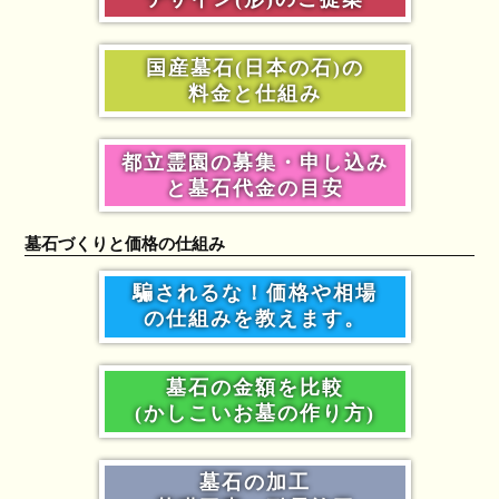
国産墓石(日本の石)の
料金と仕組み
都立霊園の募集・申し込み
と墓石代金の目安
墓石づくりと価格の仕組み
騙されるな！価格や相場
の仕組みを教えます。
墓石の金額を比較
(かしこいお墓の作り方)
墓石の加工