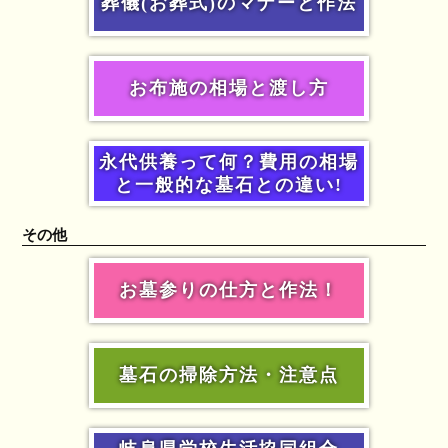
葬儀(お葬式)のマナーと作法
お布施の相場と渡し方
永代供養って何？費用の相場
と一般的な墓石との違い!
その他
お墓参りの仕方と作法！
墓石の掃除方法・注意点