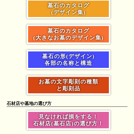
墓石のカタログ
(デザイン集)
墓石のカタログ
(大きなお墓のデザイン集)
墓石の形(デザイン)
各部の名称と構造
お墓の文字彫刻の種類
と彫刻品
石材店や墓地の選び方
見なければ損をする！
石材店(墓石店)の選び方！