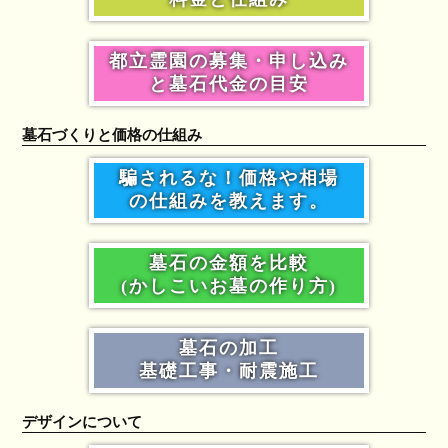
都立霊園の募集・申し込み
と墓石代金の目安
墓石づくりと価格の仕組み
騙されるな！価格や相場
の仕組みを教えます。
墓石の金額を比較
(かしこいお墓の作り方)
墓石の加工
基礎工事・耐震施工
デザインについて