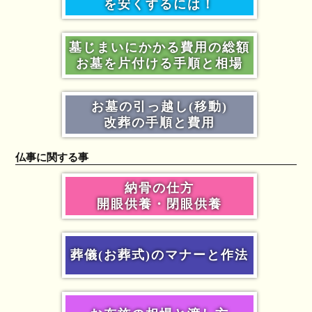
を安くするには！
墓じまいにかかる費用の総額
お墓を片付ける手順と相場
お墓の引っ越し(移動)
改葬の手順と費用
仏事に関する事
納骨の仕方
開眼供養・閉眼供養
葬儀(お葬式)のマナーと作法