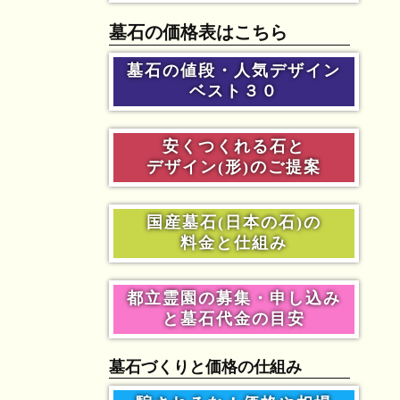
墓石の価格表はこちら
墓石の値段・人気デザイン
ベスト３０
安くつくれる石と
デザイン(形)のご提案
国産墓石(日本の石)の
料金と仕組み
都立霊園の募集・申し込み
と墓石代金の目安
墓石づくりと価格の仕組み