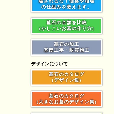
騙されるな！価格や相場
の仕組みを教えます。
墓石の金額を比較
(かしこいお墓の作り方)
墓石の加工
基礎工事・耐震施工
デザインについて
墓石のカタログ
(デザイン集)
墓石のカタログ
(大きなお墓のデザイン集)