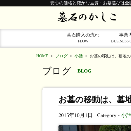
安心の価格と確かな品質・お墓選びは全
墓石購入の流れ
事業
FLOW
BUSINESS 
HOME
>
ブログ
>
小話
>
お墓の移動は、墓地の
ブログ
BLOG
お墓の移動は、墓
2015年10月1日
Category -
小