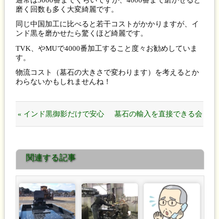
磨く回数も多く大変綺麗です。
同じ中国加工に比べると若干コストがかかりますが、イ
ンド黒を磨かせたら驚くほど綺麗です。
TVK、やMUで4000番加工すること度々お勧めしていま
す。
物流コスト（墓石の大きさで変わります）を考えるとか
わらないかもしれませんね！
« インド黒御影だけで安心
墓石の輸入を直接できる会
しないでください。
社は、設計のスピードが速
関連する記事
いです。 »