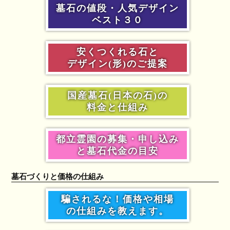
墓石の値段・人気デザイン
ベスト３０
安くつくれる石と
デザイン(形)のご提案
国産墓石(日本の石)の
料金と仕組み
都立霊園の募集・申し込み
と墓石代金の目安
墓石づくりと価格の仕組み
騙されるな！価格や相場
の仕組みを教えます。