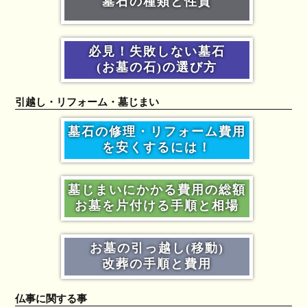
墓石の種類と性質
必見！失敗しない墓石
(お墓の石)の選び方
引越し・リフォーム・墓じまい
墓石の修理・リフォーム費用
を安くするには！
墓じまいにかかる費用の総額
お墓を片付ける手順と相場
お墓の引っ越し(移動)
改葬の手順と費用
仏事に関する事