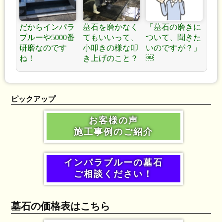
だからインパラ
墓石を磨かなく
「墓石の磨きに
ブルーや5000番
てもいいって、
ついて、聞きた
研磨なのです
小叩きの様な叩
いのですが？」
￼
ね！
き上げのこと？
ピックアップ
お客様の声
施工事例のご紹介
インパラブルーの墓石
ご相談ください！
墓石の価格表はこちら