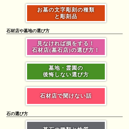
お墓の文字彫刻の種類
と彫刻品
石材店や墓地の選び方
見なければ損をする！
石材店(墓石店)の選び方！
墓地・霊園の
後悔しない選び方
石材店で聞けない話
石の選び方