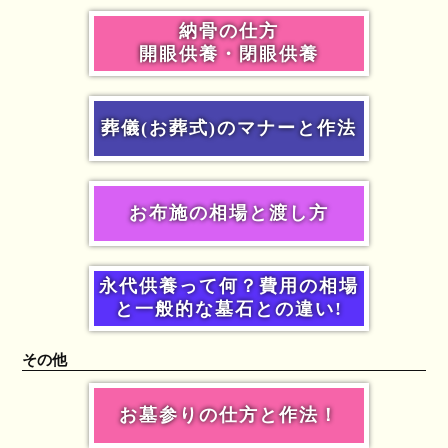
納骨の仕方
開眼供養・閉眼供養
葬儀(お葬式)のマナーと作法
お布施の相場と渡し方
永代供養って何？費用の相場
と一般的な墓石との違い!
その他
お墓参りの仕方と作法！