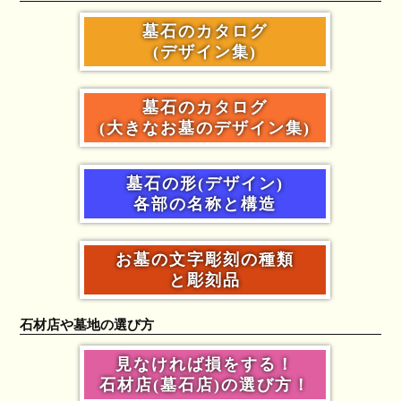
墓石のカタログ
(デザイン集)
墓石のカタログ
(大きなお墓のデザイン集)
墓石の形(デザイン)
各部の名称と構造
お墓の文字彫刻の種類
と彫刻品
石材店や墓地の選び方
見なければ損をする！
石材店(墓石店)の選び方！