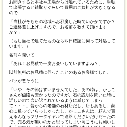
お聞きすると本社や工場からは離れているために、単独
で出張すると錆取りぐらいで費用のご負担が大きくなる
ので
「当社がそちらの地域へお邪魔した時でいかがですか？
ご連絡差し上げますので、お名前を教えて頂けます
か？」
（もし当社で建てたものなら即日確認に伺って対処して
います。）
名前を聞いて
「あれ！お見積で一度お会いしていますよね？」
以前無料のお見積に伺ったことのあるお客様でした。
バツが悪そうに
「いや、その節はすいませんでした。あの時は、かしこ
さんが値段も安かったのですが、石の説明を聞いた時に
詳しいので言い訳されているように感じてしまっ
て・・・。昔からの老舗の石材店だし、店もあるし、熱
心に通っていらっしゃったし、かしこさんは、頼んで貰
えるんならフリーダイヤルで連絡くださいだけだったの
で、売る気が無いのかと思ってしまい向こうにお願いし