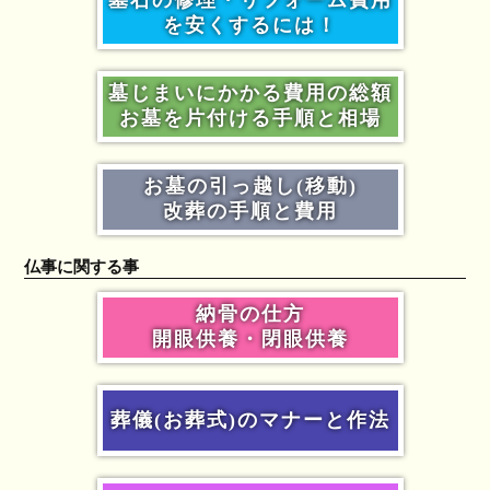
墓石の修理・リフォーム費用
を安くするには！
墓じまいにかかる費用の総額
お墓を片付ける手順と相場
お墓の引っ越し(移動)
改葬の手順と費用
仏事に関する事
納骨の仕方
開眼供養・閉眼供養
葬儀(お葬式)のマナーと作法