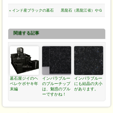
« インド産ブラックの墓石
黒龍石（黒龍江省）やＧ
材にご注意ください。
654ではナデ、オビのゴマ
関連する記事
カシに注意です！ »
墓石屋ジイのヘ
インパラブルー
インパラブルー
ベレケボヤキ年
のブルーチップ
にも結晶の大小
末編
は、魅惑のブル
があります。
ーですかね！