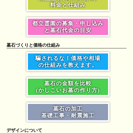
料金と仕組み
都立霊園の募集・申し込み
と墓石代金の目安
墓石づくりと価格の仕組み
騙されるな！価格や相場
の仕組みを教えます。
墓石の金額を比較
(かしこいお墓の作り方)
墓石の加工
基礎工事・耐震施工
デザインについて