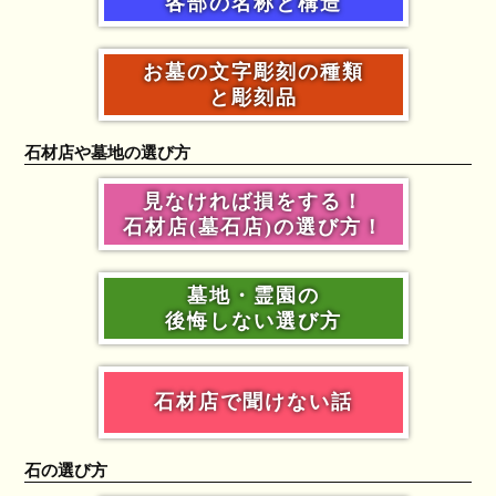
各部の名称と構造
お墓の文字彫刻の種類
と彫刻品
石材店や墓地の選び方
見なければ損をする！
石材店(墓石店)の選び方！
墓地・霊園の
後悔しない選び方
石材店で聞けない話
石の選び方