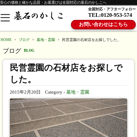
安心の価格と確かな品質・お墓選びは全国対応の墓石のかしこへ
全国対応・アフターフォロー
TEL:0120-953-574
お問い合わせはこちら
HOME
>
ブログ
>
墓地・霊園
>
民営霊園の石材店をお探しでした。
ブログ
BLOG
民営霊園の石材店をお探しで
した。
2015年2月20日
Category -
墓地・霊園