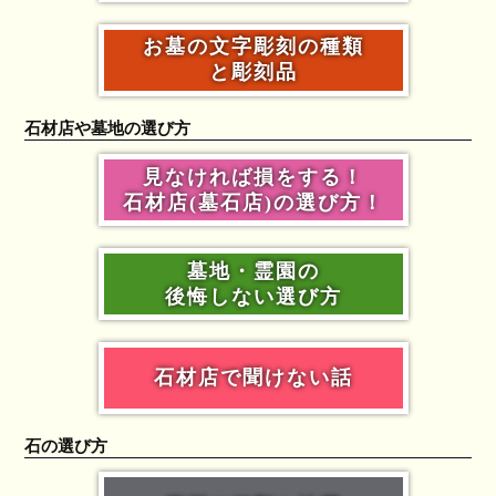
お墓の文字彫刻の種類
と彫刻品
石材店や墓地の選び方
見なければ損をする！
石材店(墓石店)の選び方！
墓地・霊園の
後悔しない選び方
石材店で聞けない話
石の選び方