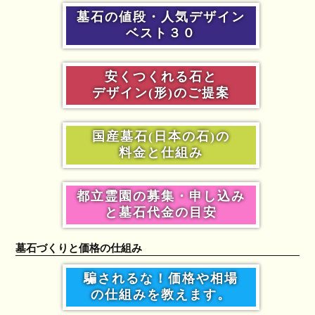
墓石の値段・人気デザイン
ベスト３０
安くつくれる石と
デザイン(形)のご提案
国産墓石(日本の石)の
料金と仕組み
都立霊園の募集・申し込み
と墓石代金の目安
墓石づくりと価格の仕組み
騙されるな！価格や相場
の仕組みを教えます。