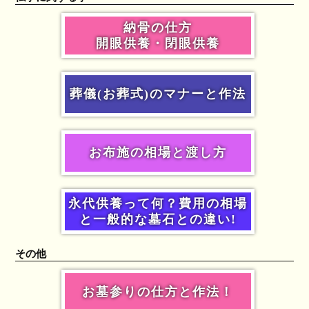
納骨の仕方
開眼供養・閉眼供養
葬儀(お葬式)のマナーと作法
お布施の相場と渡し方
永代供養って何？費用の相場
と一般的な墓石との違い!
その他
お墓参りの仕方と作法！