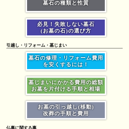
墓石の種類と性質
必見！失敗しない墓石
(お墓の石)の選び方
引越し・リフォーム・墓じまい
墓石の修理・リフォーム費用
を安くするには！
墓じまいにかかる費用の総額
お墓を片付ける手順と相場
お墓の引っ越し(移動)
改葬の手順と費用
仏事に関する事